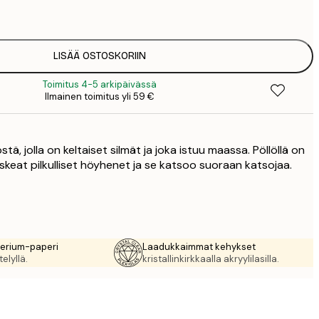
1
12
2
16
LISÄÄ OSTOSKORIIN
2
Toimitus 4-5 arkipäivässä
16
Ilmainen toimitus yli 59 €
2
19
3
stä, jolla on keltaiset silmät ja joka istuu maassa. Pöllöllä on
26
4
skeat pilkulliset höyhenet ja se katsoo suoraan katsojaa.
64
rerium-paperi
Laadukkaimmat kehykset
elyllä.
kristallinkirkkaalla akryylilasilla.