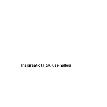
-40%*
Abstract Green Marble No2 Ju
Alkaen 7,77 €
12,95 €
Inspiraatiota tauluseinällesi