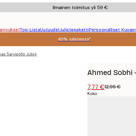
Ilmainen toimitus yli 59 €
Tarjoukset
Top-Lista
Uutuudet
Julistepaketti
Persoonalliset Kuvapr
40% Julisteista*
as Sarvipöllö Juliste
Ahmed Sobhi - 
7,77 €
12,95 €
Koko