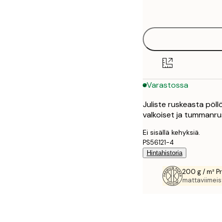
options
30x40 cm
40x50 cm
50x50 cm
Varastossa
50x70 cm
Juliste ruskeasta pöllö
70x100 cm
valkoiset ja tummanru
100x150 cm
Ei sisällä kehyksiä.
PS56121-4
Hintahistoria
200 g / m² P
mattaviimeist