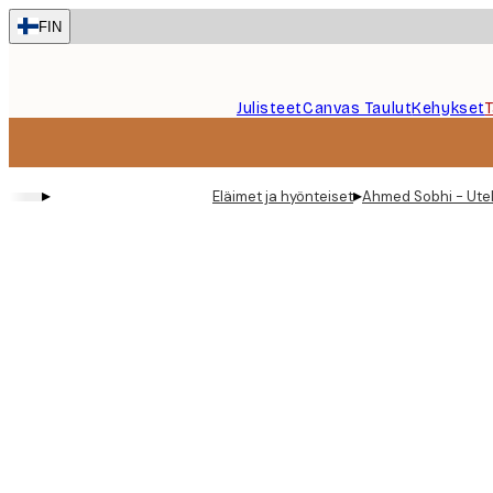
Skip
FIN
to
main
content.
Julisteet
Canvas Taulut
Kehykset
▸
▸
Eläimet ja hyönteiset
Ahmed Sobhi - Uteli