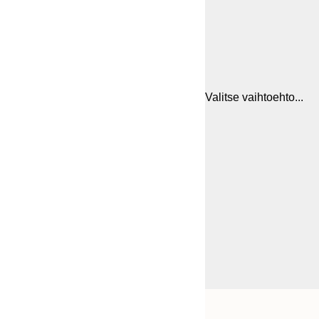
Valitse vaihtoehto...
Frame
21x30 cm