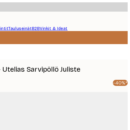
intit
Tauluseinät
B2B
Vinkit & Ideat
Utelias Sarvipöllö Juliste
-40%*