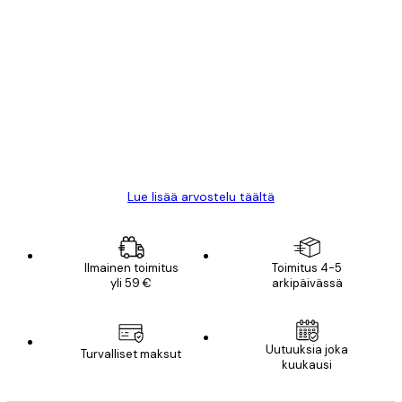
Varmennettu ostaja
asiakkaiden
arvostelut
All good alweys
18 touko
Mika S
Lue lisää arvostelu täältä
Ilmainen toimitus
Toimitus 4-5
yli 59 €
arkipäivässä
Uutuuksia joka
Turvalliset maksut
kuukausi