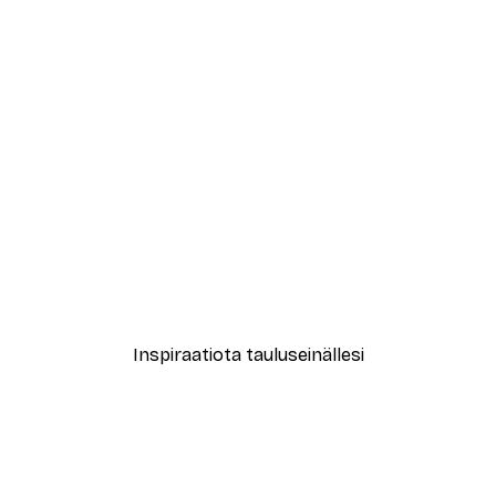
-40%*
New York City Juliste
Alkaen 7,77 €
12,95 €
Inspiraatiota tauluseinällesi