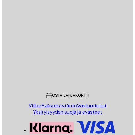
Sähköposti
LÄHETÄ
Store
Poster Store
Asiakaspalvelu
OSTA LAHJAKORTTI
Villkor
Evästekäytäntö
Vastuutiedot
Yksityisyyden suoja ja evästeet