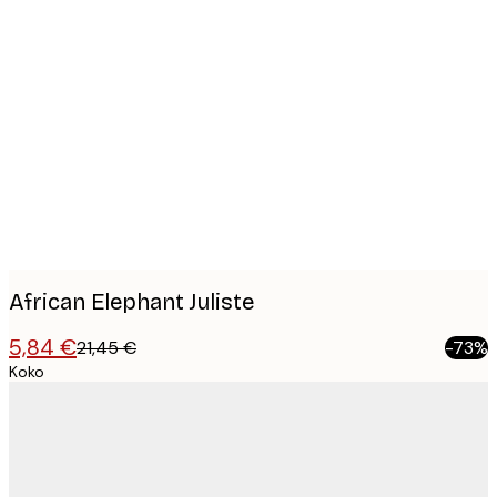
Product
images
African Elephant Juliste
5,84 €
21,45 €
-73%
Koko