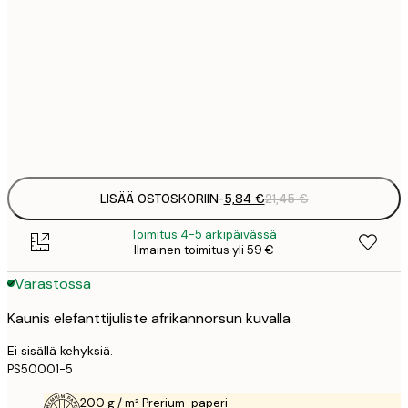
5
30x40 cm
2
8
50x70 cm
3
Frame
options
LISÄÄ OSTOSKORIIN
-
5,84 €
21,45 €
Toimitus 4-5 arkipäivässä
Ilmainen toimitus yli 59 €
Varastossa
Kaunis elefanttijuliste afrikannorsun kuvalla
Ei sisällä kehyksiä.
PS50001-5
200 g / m² Prerium-paperi