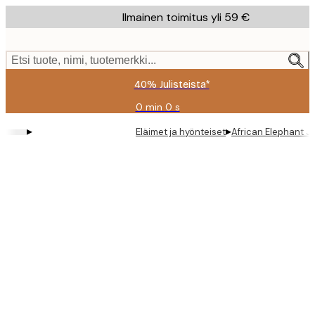
Skip
Ilmainen toimitus yli 59 €
to
main
content.
Etsi tuote, nimi, tuotemerkki...
40% Julisteista*
0 min
0 s
Voimassa
asti:
▸
▸
Eläimet ja hyönteiset
African Elephant Ju
2026-
08-
09