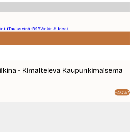
intit
Tauluseinät
B2B
Vinkit & Ideat
ilkina - Kimalteleva Kaupunkimaisema
-40%*