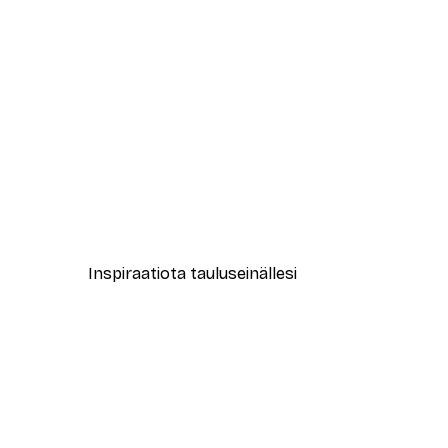
-40%*
Abstrakti beige marmori No1-ju
Alkaen 12,87 €
21,45 €
Inspiraatiota tauluseinällesi