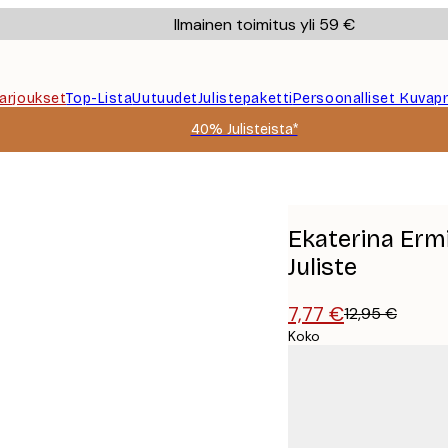
Ilmainen toimitus yli 59 €
Tarjoukset
Top-Lista
Uutuudet
Julistepaketti
Persoonalliset Kuvapr
40% Julisteista*
kimaisema Juliste
Ekaterina Erm
Juliste
7,77 €
12,95 €
Koko