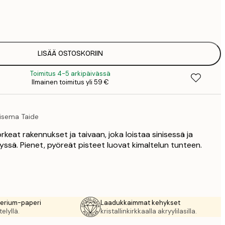
7
1
12
2
16
LISÄÄ OSTOSKORIIN
2
Toimitus 4-5 arkipäivässä
16
Ilmainen toimitus yli 59 €
2
19
3
isema Taide
26
4
orkeat rakennukset ja taivaan, joka loistaa sinisessä ja
64
yssä. Pienet, pyöreät pisteet luovat kimaltelun tunteen.
rerium-paperi
Laadukkaimmat kehykset
elyllä.
kristallinkirkkaalla akryylilasilla.