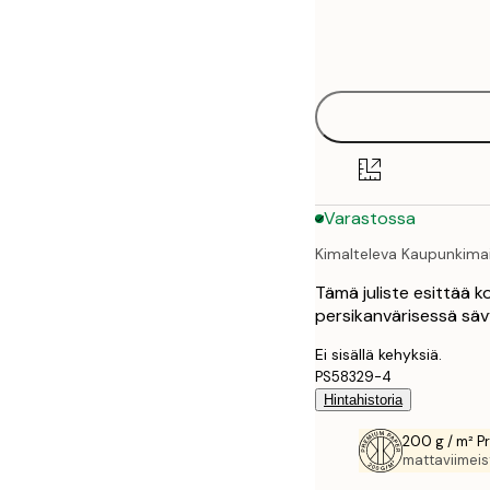
Frame
21x30 cm
options
30x40 cm
40x50 cm
50x50 cm
Varastossa
50x70 cm
Kimalteleva Kaupunkima
70x100 cm
Tämä juliste esittää k
100x150 cm
persikanvärisessä säv
Ei sisällä kehyksiä.
PS58329-4
Hintahistoria
200 g / m² P
mattaviimeist