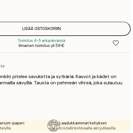
7
1
12
2
19
LISÄÄ OSTOSKORIIN
3
Toimitus 4-5 arkipäivässä
26
Ilmainen toimitus yli 59 €
4
ste
henkilö pitelee savuketta ja sytkäriä. Kasvot ja kädet on
harmailla sävyillä. Tausta on pehmeän vihreä, joka sulautuu
rerium-paperi
Laadukkaimmat kehykset
elyllä.
kristallinkirkkaalla akryylilasilla.