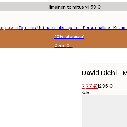
Ilmainen toimitus yli 59 €
Tarjoukset
Top-Lista
Uutuudet
Julistepaketti
Persoonalliset Kuvapr
40% Julisteista*
0 min
0 s
Voimassa
asti:
liste
2026-
08-
09
David Diehl - 
7,77 €
12,95 €
Koko