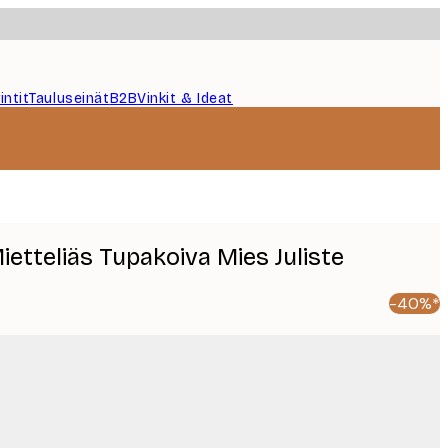
intit
Tauluseinät
B2B
Vinkit & Ideat
Mietteliäs Tupakoiva Mies Juliste
-40%*