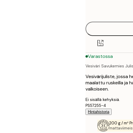
Frame
21x30 cm
options
30x40 cm
50x70 cm
70x100 cm
Varastossa
Vesiväri Savukemies Juli
Vesivärijuliste, jossa 
maalattu ruskeilla ja 
valkoiseen.
Ei sisällä kehyksiä.
PS57255-4
Hintahistoria
200 g / m² P
mattaviimeist