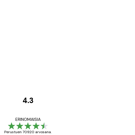
4.3
asiakkaiden
arvostelut
All good alweys
ERINOMAISIA
Perustuen 70920 arvosana.