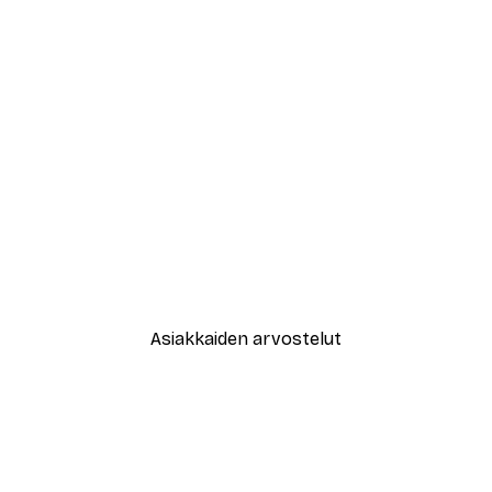
-40%*
New York City Juliste
Alkaen 7,77 €
12,95 €
Asiakkaiden arvostelut