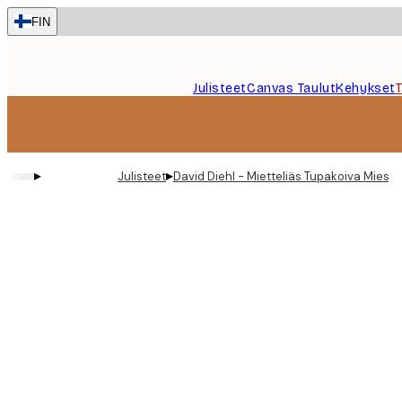
Skip
FIN
to
main
content.
Julisteet
Canvas Taulut
Kehykset
▸
▸
Julisteet
David Diehl - Mietteliäs Tupakoiva Mies Ju