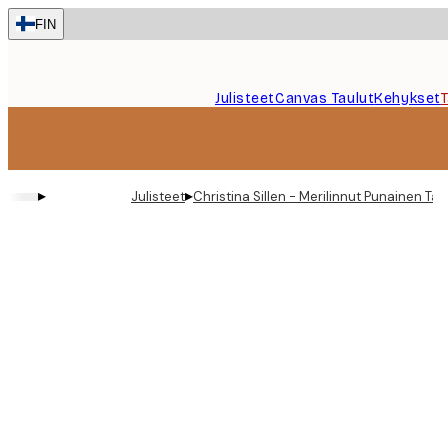
Skip
FIN
to
main
content.
Julisteet
Canvas Taulut
Kehykset
▸
▸
Julisteet
Christina Sillen - Merilinnut Punainen Tai