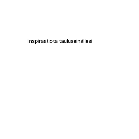
-40%*
New York City Juliste
Alkaen 7,77 €
12,95 €
Inspiraatiota tauluseinällesi