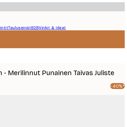
intit
Tauluseinät
B2B
Vinkit & Ideat
n - Merilinnut Punainen Taivas Juliste
-40%*