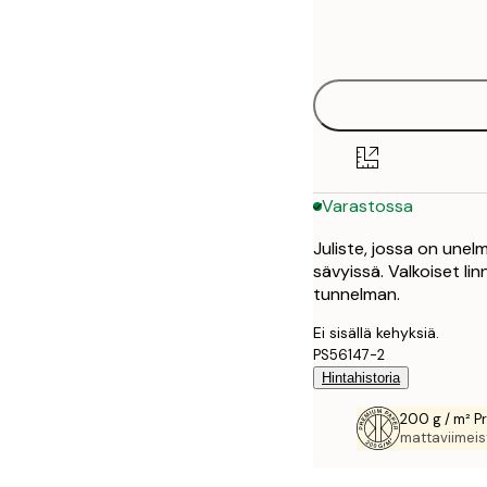
Frame
50x50 cm
options
Varastossa
Juliste, jossa on unelm
sävyissä. Valkoiset li
tunnelman.
Ei sisällä kehyksiä.
PS56147-2
Hintahistoria
200 g / m² P
mattaviimeist