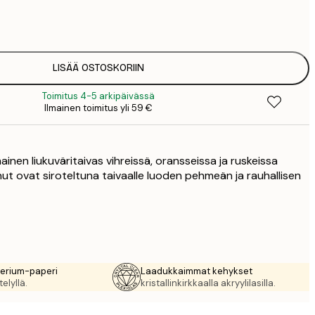
16
2
LISÄÄ OSTOSKORIIN
Toimitus 4-5 arkipäivässä
Ilmainen toimitus yli 59 €
ainen liukuväritaivas vihreissä, oransseissa ja ruskeissa
nnut ovat siroteltuna taivaalle luoden pehmeän ja rauhallisen
rerium-paperi
Laadukkaimmat kehykset
elyllä.
kristallinkirkkaalla akryylilasilla.