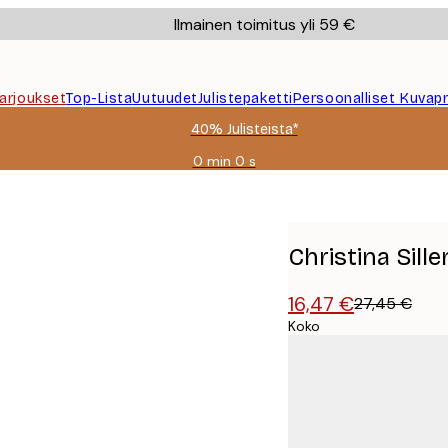
Ilmainen toimitus yli 59 €
Tarjoukset
Top-Lista
Uutuudet
Julistepaketti
Persoonalliset Kuvapr
40% Julisteista*
0 min
0 s
Voimassa
asti:
vas Juliste
2026-
08-
09
Christina Sille
16,47 €
27,45 €
Koko