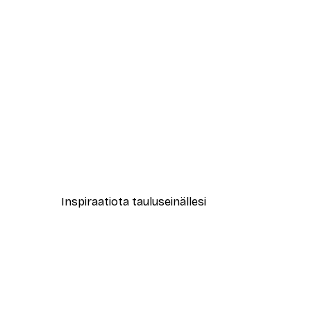
-40%*
Abstrakti kevätmaisema julist
Alkaen 12,87 €
21,45 €
Inspiraatiota tauluseinällesi