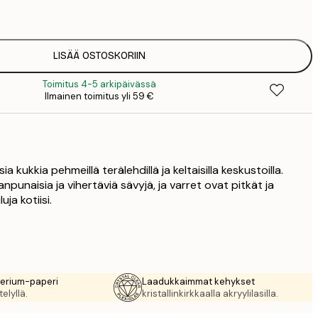
1
12
2
19
LISÄÄ OSTOSKORIIN
3
Toimitus 4-5 arkipäivässä
26
Ilmainen toimitus yli 59 €
4
64
sia kukkia pehmeillä terälehdillä ja keltaisilla keskustoilla.
npunaisia ja vihertäviä sävyjä, ja varret ovat pitkät ja
uja kotiisi.
rerium-paperi
Laadukkaimmat kehykset
elyllä.
kristallinkirkkaalla akryylilasilla.