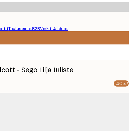
intit
Tauluseinät
B2B
Vinkit & Ideat
ott - Sego Lilja Juliste
-40%*