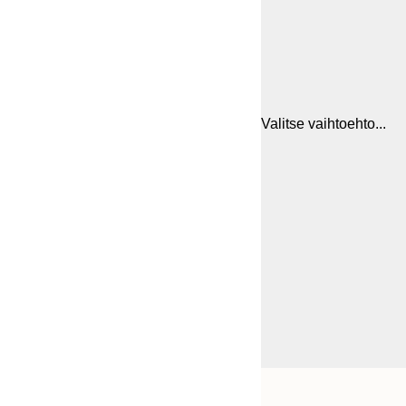
Valitse vaihtoehto...
Frame
21x30 cm