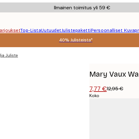
Ilmainen toimitus yli 59 €
Tarjoukset
Top-Lista
Uutuudet
Julistepaketti
Persoonalliset Kuvapr
40% Julisteista*
ja Juliste
Mary Vaux Walc
7,77 €
12,95 €
Koko