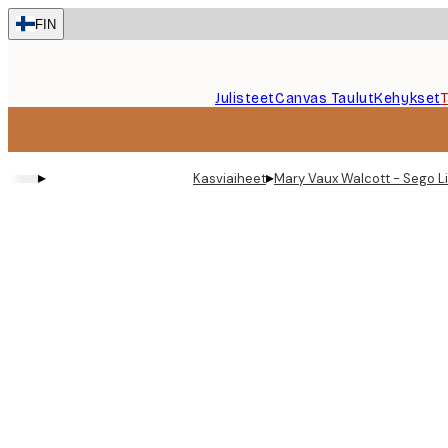
Skip
FIN
to
main
content.
Julisteet
Canvas Taulut
Kehykset
▸
▸
Kasviaiheet
Mary Vaux Walcott - Sego Lil