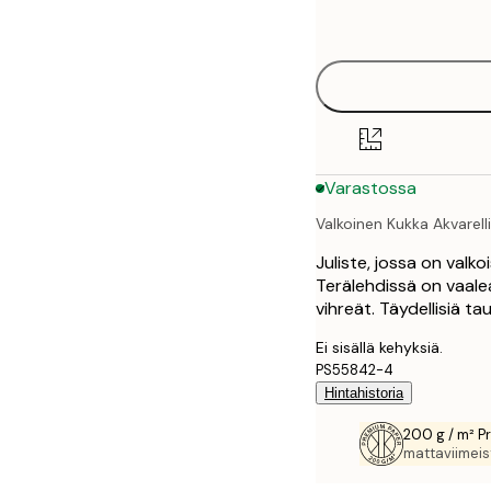
options
30x40 cm
50x70 cm
70x100 cm
Varastossa
100x150 cm
Valkoinen Kukka Akvarelli
Juliste, jossa on valkoi
Terälehdissä on vaalea
vihreät. Täydellisiä taul
Ei sisällä kehyksiä.
PS55842-4
Hintahistoria
200 g / m² P
mattaviimeist