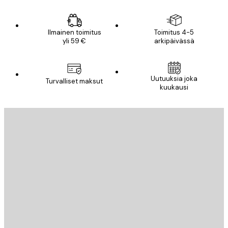
Ilmainen toimitus
Toimitus 4-5
yli 59 €
arkipäivässä
Uutuuksia joka
Turvalliset maksut
kuukausi
Sähköposti
LÄHETÄ