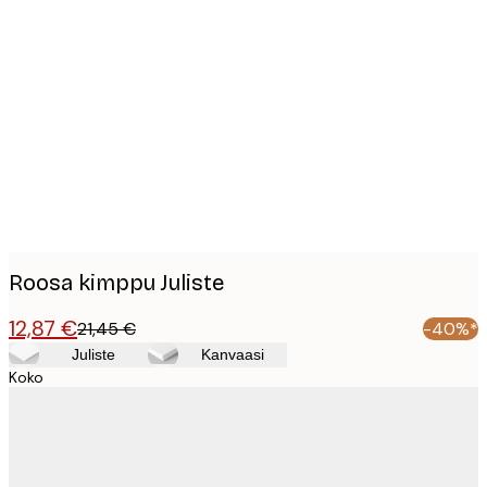
Product
images
Roosa kimppu Juliste
12,87 €
21,45 €
-40%*
Juliste
Kanvaasi
Koko