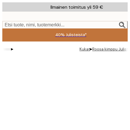
Skip
Ilmainen toimitus yli 59 €
to
main
content.
Etsi tuote, nimi, tuotemerkki...
40% Julisteista*
▸
▸
Kukat
Roosa kimppu Julist