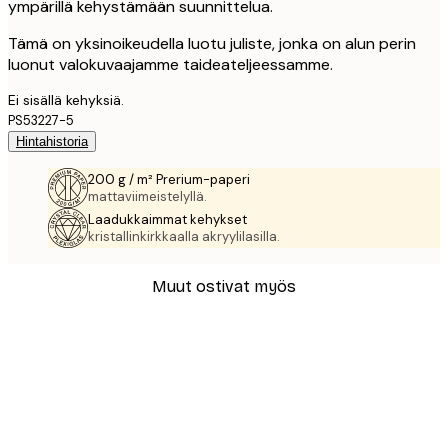
ympärillä kehystämään suunnittelua.
Tämä on yksinoikeudella luotu juliste, jonka on alun perin
luonut valokuvaajamme taideateljeessamme.
Ei sisällä kehyksiä.
PS53227-5
Hintahistoria
200 g / m² Prerium-paperi
mattaviimeistelyllä.
Laadukkaimmat kehykset
kristallinkirkkaalla akryylilasilla.
Muut ostivat myös