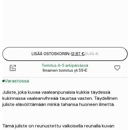
12
30x40 cm
2
Frame
options
LISÄÄ OSTOSKORIIN
-
12,87 €
21,45 €
Toimitus 4-5 arkipäivässä
Ilmainen toimitus yli 59 €
Varastossa
Juliste, joka kuvaa vaaleanpunaisia kukkia täydessä
kukinnassa vaaleanvihreää taustaa vasten. Täydellinen
juliste elävöittämään minkä tahansa huoneen ilmettä.
Tämä juliste on reunustettu valkoisella reunalla kuvan