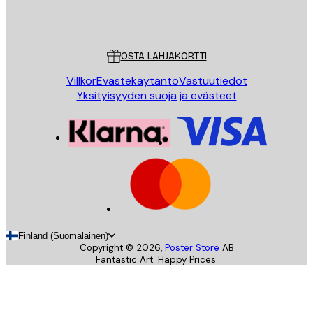
Store
Poster Store
Asiakaspalvelu
OSTA LAHJAKORTTI
Villkor
Evästekäytäntö
Vastuutiedot
Yksityisyyden suoja ja evästeet
Finland (Suomalainen)
Copyright ©
2026
,
Poster Store
AB
Fantastic Art. Happy Prices.