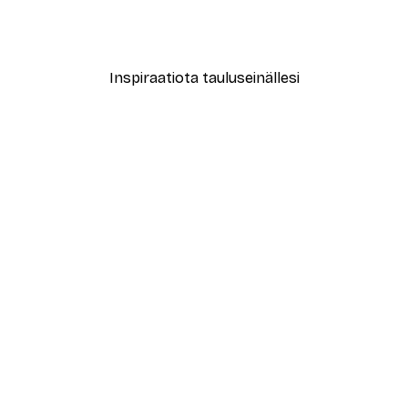
Alkaen 7,77 €
12,95 €
Inspiraatiota tauluseinällesi