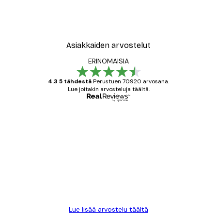
Asiakkaiden arvostelut
ERINOMAISIA
4.3 5 tähdestä
Perustuen 70920 arvosana.
Lue joitakin arvosteluja täältä.
Varmennettu ostaja
asiakkaiden
arvostelut
All good alweys
18 touko
Mika S
Lue lisää arvostelu täältä