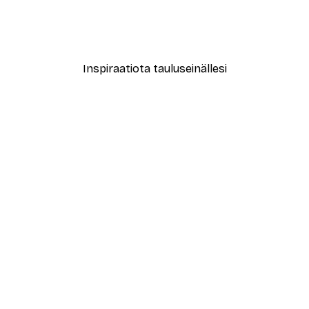
kuori Juliste
Uivat kilpikonnat Juliste
Alkaen 15,02 €
21,45 €
Inspiraatiota tauluseinällesi