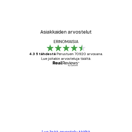
Asiakkaiden arvostelut
ERINOMAISIA
4.3 5 tähdestä
Perustuen 70920 arvosana.
Lue joitakin arvosteluja täältä.
Varmennettu ostaja
asiakkaiden
arvostelut
All good alweys
18 touko
Mika S
Lue lisää arvostelu täältä