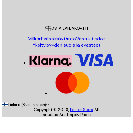
Store
Poster Store
Asiakaspalvelu
OSTA LAHJAKORTTI
Villkor
Evästekäytäntö
Vastuutiedot
Yksityisyyden suoja ja evästeet
Finland (Suomalainen)
Copyright ©
2026
,
Poster Store
AB
Fantastic Art. Happy Prices.