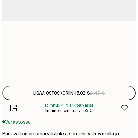
15
30x40 cm
2
23
50x70 cm
3
Frame
options
LISÄÄ OSTOSKORIIN
-
15,02 €
21,45 €
Toimitus 4-5 arkipäivässä
Ilmainen toimitus yli 59 €
Varastossa
Punavalkoinen amarylliskukka sen vihreällä varrella ja