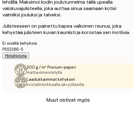
lehdillä. Maksimoi kodin joulutunnelma tällä upealla
valokuvajulisteella, joka auttaa sinua saamaan kotisi
valmiiksi jouluksi ja talveksi.
Julisteeseen on painettu kapea valkoinen reunus, joka
kehystää julisteen kuvan kauniisti ja korostaa sen motiivia.
Ei sisällä kehyksiä.
PS52286-5
Hintahistoria
200 g / m² Prerium-paperi
mattaviimeistelyllä.
Laadukkaimmat kehykset
kristallinkirkkaalla akryylilasilla.
Muut ostivat myös