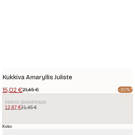
Product
images
Kukkiva Amaryllis Juliste
15,02 €
21,45 €
-30%*
Aktivoi jäsenhintasi
12,87 €
21,45 €
Koko