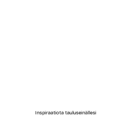
-40%*
New York City Juliste
Alkaen 7,77 €
12,95 €
Inspiraatiota tauluseinällesi