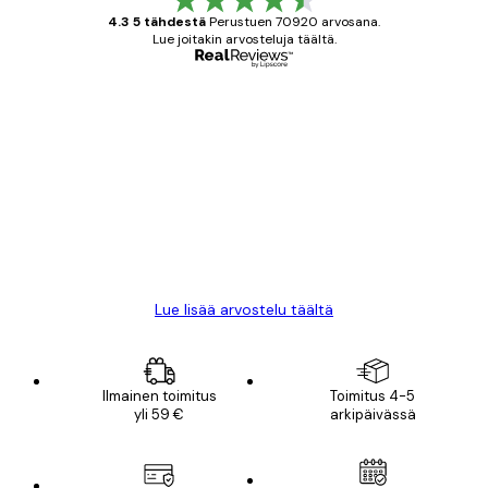
4.3 5 tähdestä
Perustuen 70920 arvosana.
Lue joitakin arvosteluja täältä.
Varmennettu ostaja
asiakkaiden
arvostelut
All good alweys
18 touko
Mika S
Lue lisää arvostelu täältä
Ilmainen toimitus
Toimitus 4-5
yli 59 €
arkipäivässä