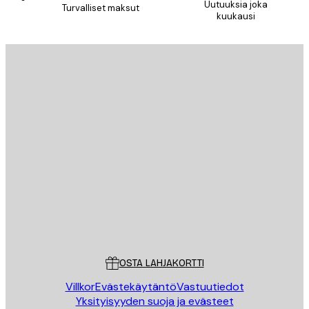
Uutuuksia joka
Turvalliset maksut
kuukausi
Sähköposti
LÄHETÄ
Store
Poster Store
Asiakaspalvelu
OSTA LAHJAKORTTI
Villkor
Evästekäytäntö
Vastuutiedot
Yksityisyyden suoja ja evästeet