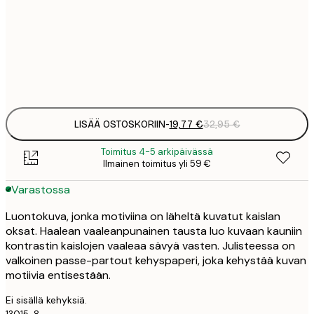
19
50x70 cm
3
Frame
options
LISÄÄ OSTOSKORIIN
-
19,77 €
32,95 €
Toimitus 4-5 arkipäivässä
Ilmainen toimitus yli 59 €
Varastossa
Luontokuva, jonka motiviina on läheltä kuvatut kaislan
oksat. Haalean vaaleanpunainen tausta luo kuvaan kauniin
kontrastin kaislojen vaaleaa sävyä vasten. Julisteessa on
valkoinen passe-partout kehyspaperi, joka kehystää kuvan
motiivia entisestään.
Ei sisällä kehyksiä.