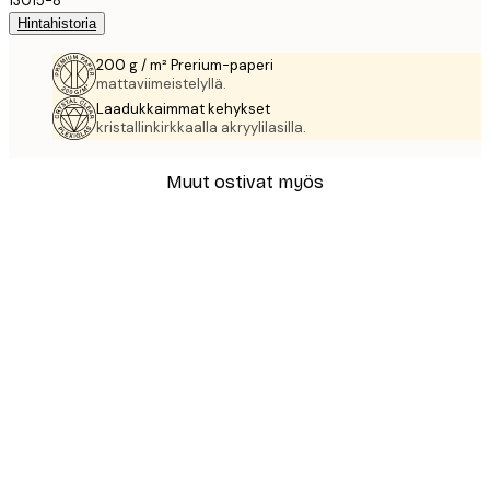
13015-8
Hintahistoria
200 g / m² Prerium-paperi
mattaviimeistelyllä.
Laadukkaimmat kehykset
kristallinkirkkaalla akryylilasilla.
Muut ostivat myös