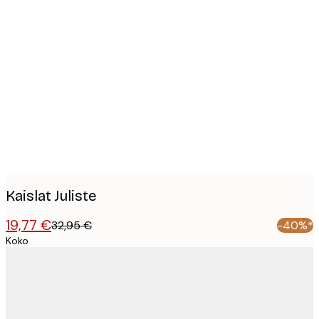
Product
images
Kaislat Juliste
19,77 €
32,95 €
-40%*
Koko