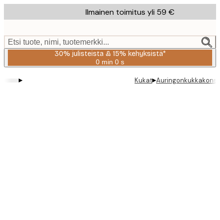
Skip
Ilmainen toimitus yli 59 €
to
main
content.
Etsi tuote, nimi, tuotemerkki...
30% julisteista & 15% kehyksistä*
0 min
0 s
Voimassa
asti:
▸
▸
Kukat
Auringonkukkakonstel
2026-
08-
06