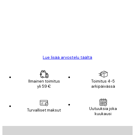
asiakkaiden
arvostelut
All good alweys
18 touko
Mika S
Lue lisää arvostelu täältä
Ilmainen toimitus
Toimitus 4-5
yli 59 €
arkipäivässä
Uutuuksia joka
Turvalliset maksut
kuukausi