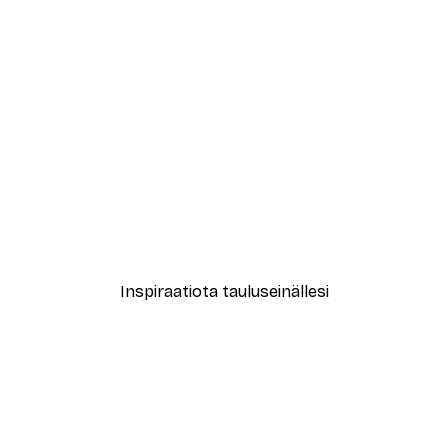
-30%*
tta Juliste
Lentävä Nalle Juliste
Alkaen 9,07 €
12,95 €
Inspiraatiota tauluseinällesi