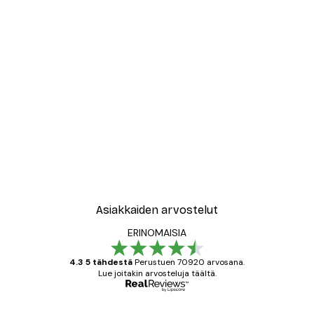
Asiakkaiden arvostelut
ERINOMAISIA
4.3 5 tähdestä
Perustuen 70920 arvosana.
Lue joitakin arvosteluja täältä.
Varmennettu ostaja