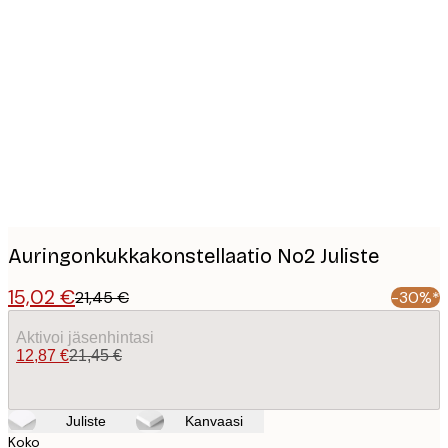
Product
images
Auringonkukkakonstellaatio No2 Juliste
15,02 €
21,45 €
-30%*
Aktivoi jäsenhintasi
12,87 €
21,45 €
Juliste
Kanvaasi
Koko