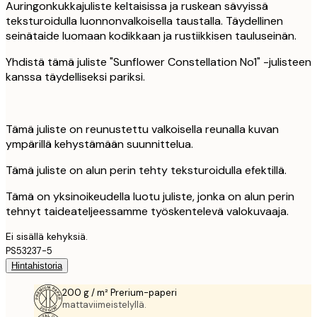
Auringonkukkajuliste keltaisissa ja ruskean sävyissä
teksturoidulla luonnonvalkoisella taustalla. Täydellinen
seinätaide luomaan kodikkaan ja rustiikkisen tauluseinän.
Yhdistä tämä juliste "Sunflower Constellation No1" -julisteen
kanssa täydelliseksi pariksi.
Tämä juliste on reunustettu valkoisella reunalla kuvan
ympärillä kehystämään suunnittelua.
Tämä juliste on alun perin tehty teksturoidulla efektillä.
Tämä on yksinoikeudella luotu juliste, jonka on alun perin
tehnyt taideateljeessamme työskentelevä valokuvaaja.
Ei sisällä kehyksiä.
PS53237-5
Hintahistoria
200 g / m² Prerium-paperi
mattaviimeistelyllä.