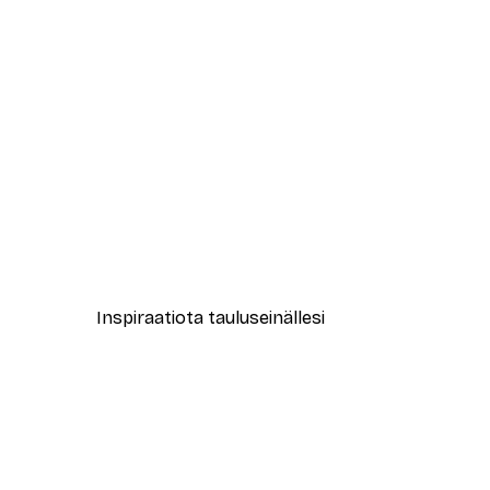
-40%*
Magical Train Juliste
Alkaen 12,87 €
21,45 €
Inspiraatiota tauluseinällesi