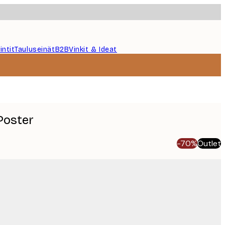
intit
Tauluseinät
B2B
Vinkit & Ideat
Poster
-70%
Outlet