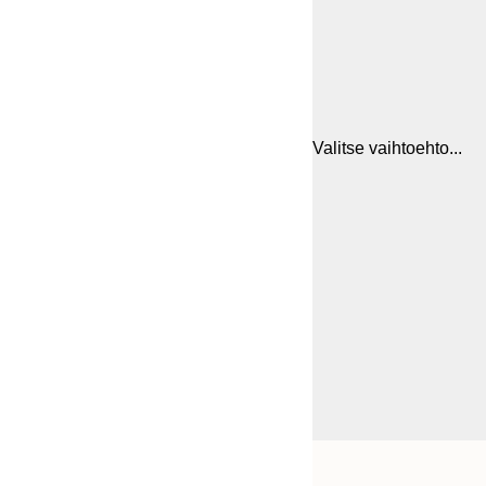
Valitse vaihtoehto...
Frame
21x30 cm