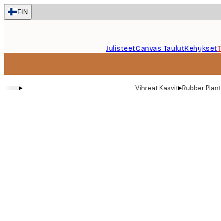
Skip
FIN
to
main
content.
Julisteet
Canvas Taulut
Kehykset
▸
▸
Vihreät Kasvit
Rubber Plant