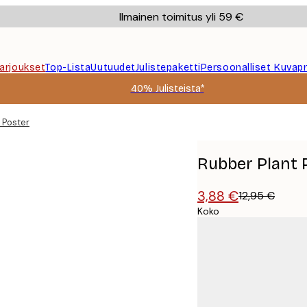
Ilmainen toimitus yli 59 €
Tarjoukset
Top-Lista
Uutuudet
Julistepaketti
Persoonalliset Kuvapr
40% Julisteista*
 Poster
Rubber Plant 
3,88 €
12,95 €
Koko