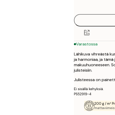
options
30x40 cm
50x70 cm
Varastossa
Lähikuva vihreästä ku
ja harmoniaa, ja tämä 
makuuhuoneeseen. Sopii
julisteisiin.
Julisteessa on painett
Ei sisällä kehyksiä.
PS52919-4
200 g / m² P
mattaviimeist