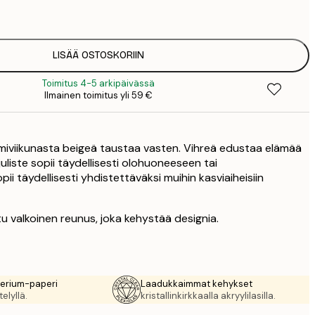
1
5
2
8
LISÄÄ OSTOSKORIIN
3
Toimitus 4-5 arkipäivässä
Ilmainen toimitus yli 59 €
miviikunasta beigeä taustaa vasten. Vihreä edustaa elämää
juliste sopii täydellisesti olohuoneeseen tai
 täydellisesti yhdistettäväksi muihin kasviaiheisiin
u valkoinen reunus, joka kehystää designia.
rerium-paperi
Laadukkaimmat kehykset
elyllä.
kristallinkirkkaalla akryylilasilla.