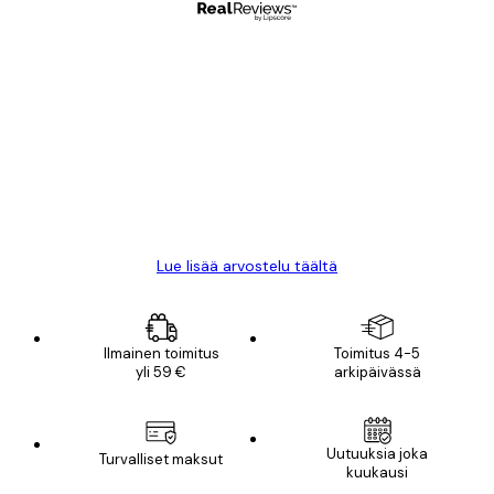
Varmennettu ostaja
asiakkaiden
arvostelut
All good alweys
18 touko
Mika S
Lue lisää arvostelu täältä
Ilmainen toimitus
Toimitus 4-5
yli 59 €
arkipäivässä
Uutuuksia joka
Turvalliset maksut
kuukausi