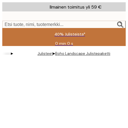
Skip
Ilmainen toimitus yli 59 €
to
main
content.
Etsi tuote, nimi, tuotemerkki...
40% Julisteista*
0 min
0 s
Voimassa
asti:
▸
▸
Julisteet
Boho Landscape Julistepaketti
2026-
08-
09