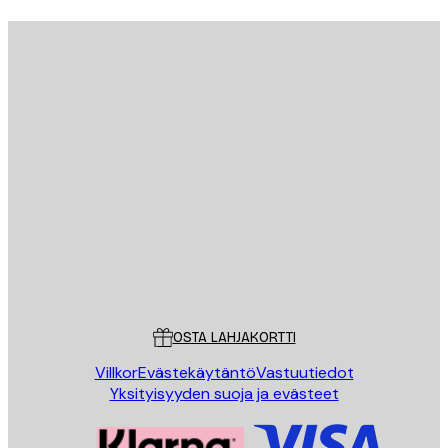
Sähköposti
LÄHETÄ
Store
Poster Store
Asiakaspalvelu
OSTA LAHJAKORTTI
Villkor
Evästekäytäntö
Vastuutiedot
Yksityisyyden suoja ja evästeet