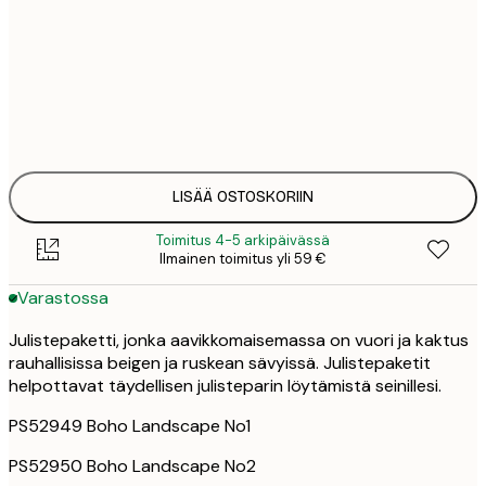
12
21x30 cm
2
21
30x40 cm
4
32
50x70 cm
6
LISÄÄ OSTOSKORIIN
Toimitus 4-5 arkipäivässä
Ilmainen toimitus yli 59 €
Varastossa
Julistepaketti, jonka aavikkomaisemassa on vuori ja kaktus
rauhallisissa beigen ja ruskean sävyissä. Julistepaketit
helpottavat täydellisen julisteparin löytämistä seinillesi.
PS52949 Boho Landscape No1
PS52950 Boho Landscape No2