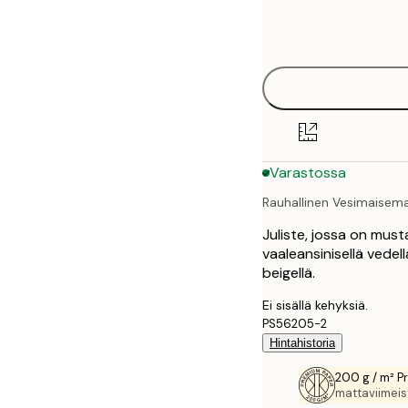
Frame
50x50 cm
options
Varastossa
Rauhallinen Vesimaisem
Juliste, jossa on must
vaaleansinisellä vedel
beigellä.
Ei sisällä kehyksiä.
PS56205-2
Hintahistoria
200 g / m² P
mattaviimeist