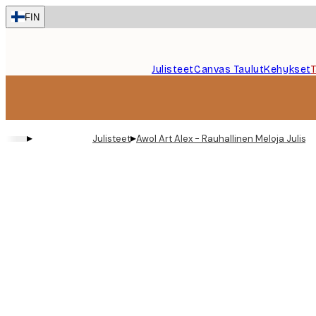
Skip
FIN
to
main
content.
Julisteet
Canvas Taulut
Kehykset
▸
▸
Julisteet
Awol Art Alex - Rauhallinen Meloja Juliste