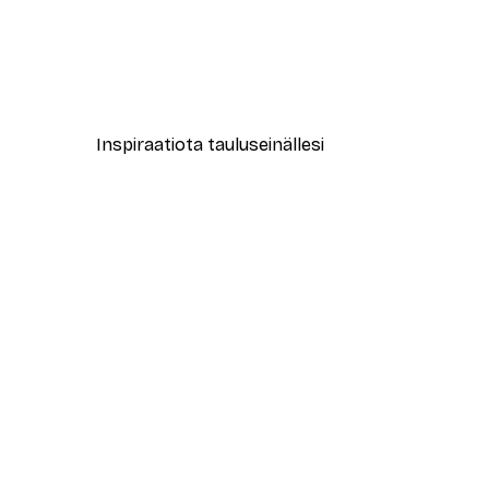
-40%*
Abstract Green Marble No2 Ju
Alkaen 7,77 €
12,95 €
Inspiraatiota tauluseinällesi