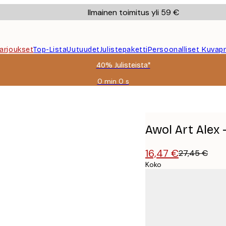
Ilmainen toimitus yli 59 €
Tarjoukset
Top-Lista
Uutuudet
Julistepaketti
Persoonalliset Kuvapr
40% Julisteista*
0 min
0 s
Voimassa
asti:
2026-
08-
09
Awol Art Alex 
16,47 €
27,45 €
Koko