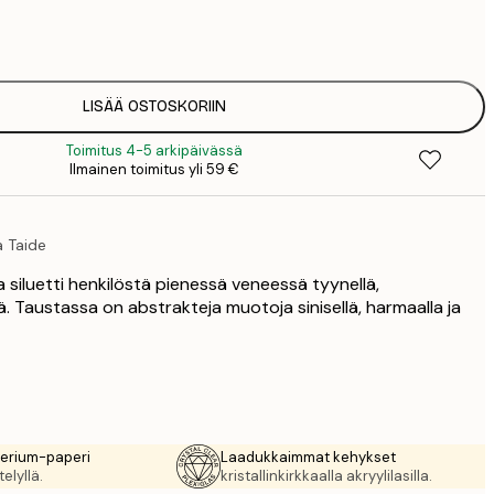
16
2
LISÄÄ OSTOSKORIIN
Toimitus 4-5 arkipäivässä
Ilmainen toimitus yli 59 €
a Taide
a siluetti henkilöstä pienessä veneessä tyynellä,
lä. Taustassa on abstrakteja muotoja sinisellä, harmaalla ja
rerium-paperi
Laadukkaimmat kehykset
elyllä.
kristallinkirkkaalla akryylilasilla.