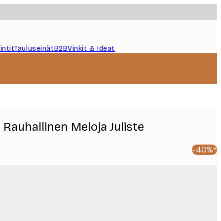
intit
Tauluseinät
B2B
Vinkit & Ideat
- Rauhallinen Meloja Juliste
-40%*