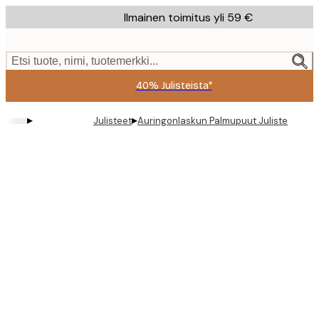
Skip
Ilmainen toimitus yli 59 €
to
main
content.
Etsi tuote, nimi, tuotemerkki...
40% Julisteista*
▸
▸
Julisteet
Auringonlaskun Palmupuut Juliste