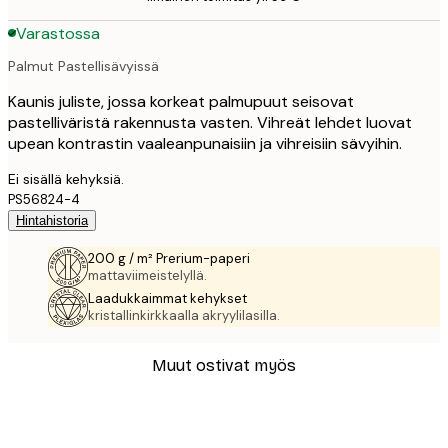
Varastossa
Palmut Pastellisävyissä
Kaunis juliste, jossa korkeat palmupuut seisovat
pastelliväristä rakennusta vasten. Vihreät lehdet luovat
upean kontrastin vaaleanpunaisiin ja vihreisiin sävyihin.
Ei sisällä kehyksiä.
PS56824-4
Hintahistoria
200 g / m² Prerium-paperi
mattaviimeistelyllä.
Laadukkaimmat kehykset
kristallinkirkkaalla akryylilasilla.
Muut ostivat myös