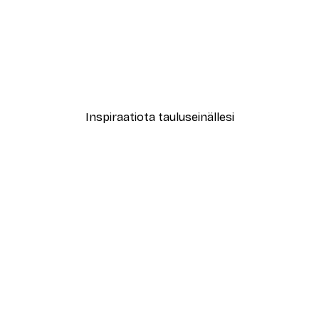
-40%*
le No2 Juliste
Muotikatu Juliste
Alkaen 7,77 €
12,95 €
Inspiraatiota tauluseinällesi