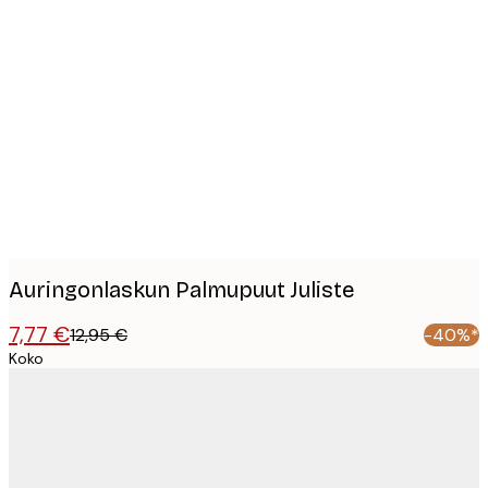
Product
images
Auringonlaskun Palmupuut Juliste
7,77 €
12,95 €
-40%*
Koko