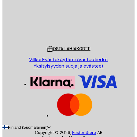
Store
Poster Store
Asiakaspalvelu
OSTA LAHJAKORTTI
Villkor
Evästekäytäntö
Vastuutiedot
Yksityisyyden suoja ja evästeet
Finland (Suomalainen)
Copyright ©
2026
,
Poster Store
AB