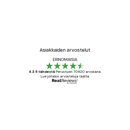
Asiakkaiden arvostelut
ERINOMAISIA
4.3 5 tähdestä
Perustuen 70920 arvosana.
Lue joitakin arvosteluja täältä.
Varmennettu ostaja
asiakkaiden
arvostelut
All good alweys
18 touko