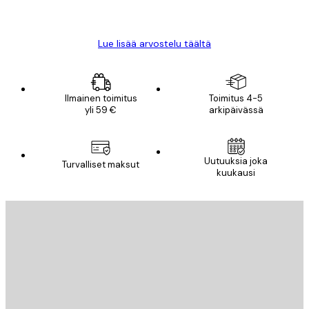
Mika S
Lue lisää arvostelu täältä
Ilmainen toimitus
Toimitus 4-5
yli 59 €
arkipäivässä
Uutuuksia joka
Turvalliset maksut
kuukausi
Sähköposti
LÄHETÄ