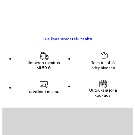
18 touko
Mika S
Lue lisää arvostelu täältä
Ilmainen toimitus
Toimitus 4-5
yli 59 €
arkipäivässä
Uutuuksia joka
Turvalliset maksut
kuukausi