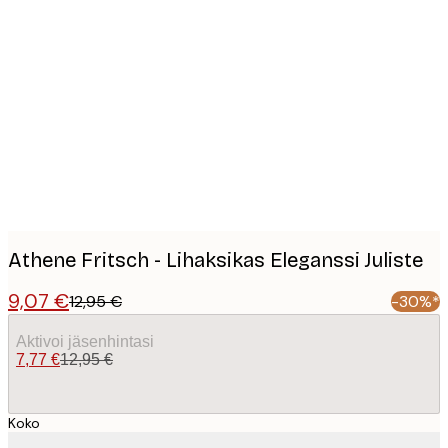
Product
images
Athene Fritsch - Lihaksikas Eleganssi Juliste
9,07 €
12,95 €
-30%*
Aktivoi jäsenhintasi
7,77 €
12,95 €
Koko