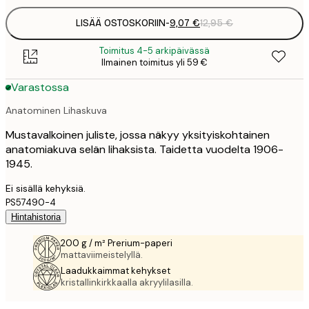
LISÄÄ OSTOSKORIIN
-
9,07 €
12,95 €
Toimitus 4-5 arkipäivässä
Ilmainen toimitus yli 59 €
Varastossa
Anatominen Lihaskuva
Mustavalkoinen juliste, jossa näkyy yksityiskohtainen
anatomiakuva selän lihaksista. Taidetta vuodelta 1906-
1945.
Ei sisällä kehyksiä.
PS57490-4
Hintahistoria
200 g / m² Prerium-paperi
mattaviimeistelyllä.
Laadukkaimmat kehykset
kristallinkirkkaalla akryylilasilla.