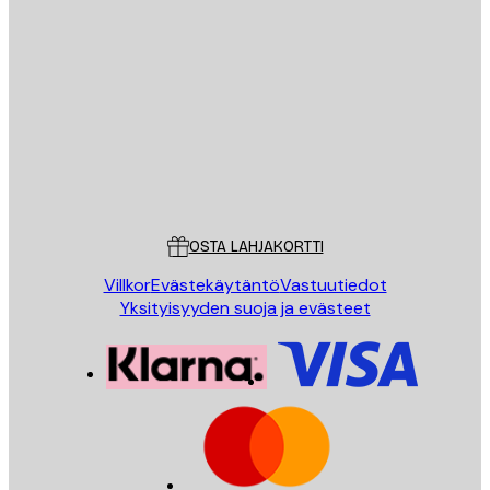
Sähköposti
LÄHETÄ
Store
Poster Store
Asiakaspalvelu
OSTA LAHJAKORTTI
Villkor
Evästekäytäntö
Vastuutiedot
Yksityisyyden suoja ja evästeet