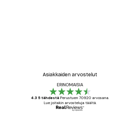
Asiakkaiden arvostelut
ERINOMAISIA
4.3 5 tähdestä
Perustuen 70920 arvosana.
Lue joitakin arvosteluja täältä.
Varmennettu ostaja
asiakkaiden
arvostelut
All good alweys