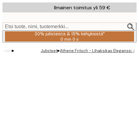
Skip
Ilmainen toimitus yli 59 €
to
main
content.
Etsi tuote, nimi, tuotemerkki...
30% julisteista & 15% kehyksistä*
0 min
0 s
Voimassa
asti:
▸
▸
Julisteet
Athene Fritsch - Lihaksikas Eleganssi Jul
2026-
08-
06