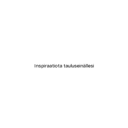
-30%*
Treechild - Kuiskailevat Ku
Alkaen 9,07 €
12,95 €
Inspiraatiota tauluseinällesi