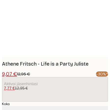
Product
images
Athene Fritsch - Life is a Party Juliste
9,07 €
12,95 €
-30%*
Aktivoi jäsenhintasi
7,77 €
12,95 €
Koko