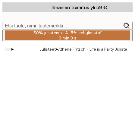
Skip
Ilmainen toimitus yli 59 €
to
main
content.
Etsi tuote, nimi, tuotemerkki...
30% julisteista & 15% kehyksistä*
0 min
0 s
Voimassa
asti:
▸
▸
Julisteet
Athene Fritsch - Life is a Party Juliste
2026-
08-
06