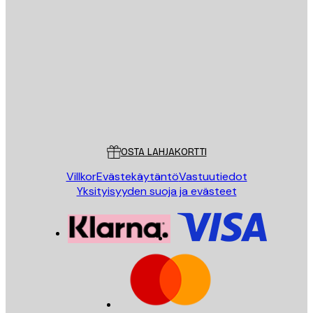
Sähköposti
LÄHETÄ
Store
Poster Store
Asiakaspalvelu
OSTA LAHJAKORTTI
Villkor
Evästekäytäntö
Vastuutiedot
Yksityisyyden suoja ja evästeet