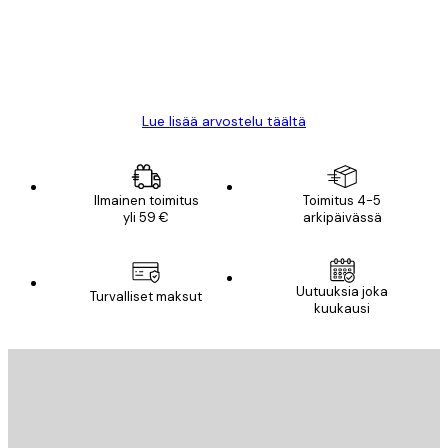
18 touko
Mika S
Lue lisää arvostelu täältä
Ilmainen toimitus
Toimitus 4-5
yli 59 €
arkipäivässä
Uutuuksia joka
Turvalliset maksut
kuukausi