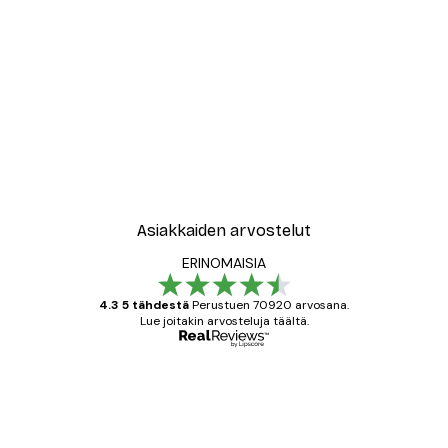
-30%*
New York City Juliste
Alkaen 9,07 €
12,95 €
Asiakkaiden arvostelut
ERINOMAISIA
4.3 5 tähdestä
Perustuen 70920 arvosana.
Lue joitakin arvosteluja täältä.
Varmennettu ostaja
asiakkaiden
arvostelut
All good alweys