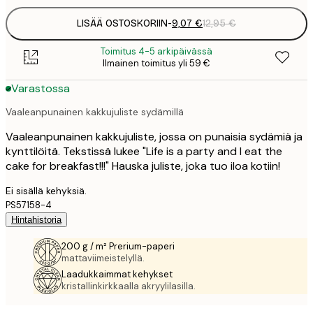
LISÄÄ OSTOSKORIIN
-
9,07 €
12,95 €
Toimitus 4-5 arkipäivässä
Ilmainen toimitus yli 59 €
Varastossa
Vaaleanpunainen kakkujuliste sydämillä
Vaaleanpunainen kakkujuliste, jossa on punaisia sydämiä ja
kynttilöitä. Tekstissä lukee "Life is a party and I eat the
cake for breakfast!!!" Hauska juliste, joka tuo iloa kotiin!
Ei sisällä kehyksiä.
PS57158-4
Hintahistoria
200 g / m² Prerium-paperi
mattaviimeistelyllä.
Laadukkaimmat kehykset
kristallinkirkkaalla akryylilasilla.