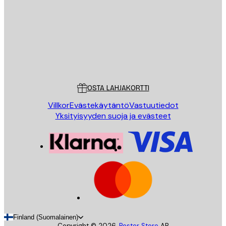
LÄHETÄ
Store
Poster Store
Asiakaspalvelu
OSTA LAHJAKORTTI
Villkor
Evästekäytäntö
Vastuutiedot
Yksityisyyden suoja ja evästeet
Finland (Suomalainen)
Copyright ©
2026
,
Poster Store
AB