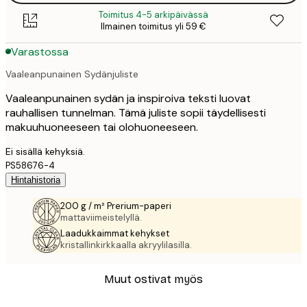
Toimitus 4-5 arkipäivässä
Ilmainen toimitus yli 59 €
Varastossa
Vaaleanpunainen Sydänjuliste
Vaaleanpunainen sydän ja inspiroiva teksti luovat
rauhallisen tunnelman. Tämä juliste sopii täydellisesti
makuuhuoneeseen tai olohuoneeseen.
Ei sisällä kehyksiä.
PS58676-4
Hintahistoria
200 g / m² Prerium-paperi
mattaviimeistelyllä.
Laadukkaimmat kehykset
kristallinkirkkaalla akryylilasilla.
Muut ostivat myös