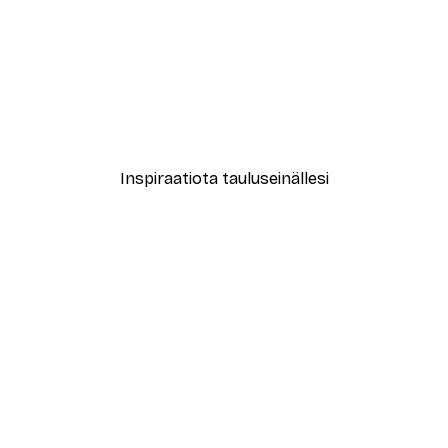
-40%*
vat Kukat Juliste
Muotikatu Juliste
Alkaen 7,77 €
12,95 €
Inspiraatiota tauluseinällesi