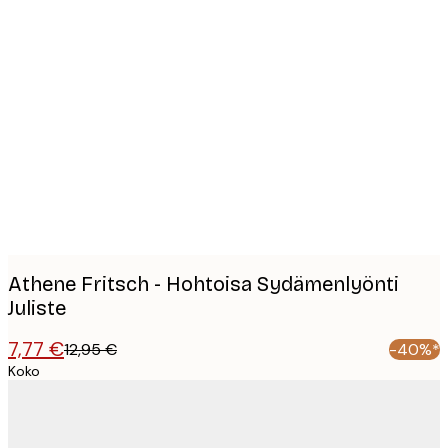
Product
images
Athene Fritsch - Hohtoisa Sydämenlyönti
Juliste
7,77 €
12,95 €
-40%*
Koko