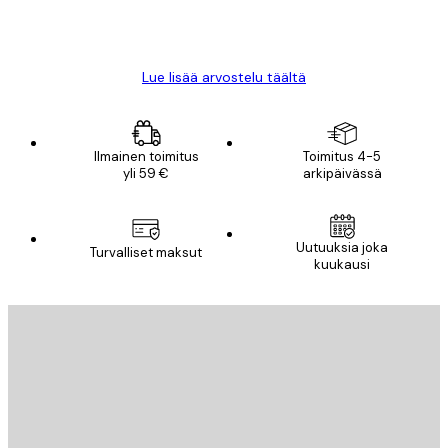
18 touko
Mika S
Lue lisää arvostelu täältä
Ilmainen toimitus
Toimitus 4-5
yli 59 €
arkipäivässä
Uutuuksia joka
Turvalliset maksut
kuukausi
Sähköposti