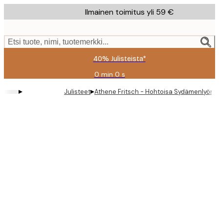
Skip
Ilmainen toimitus yli 59 €
to
main
content.
Etsi tuote, nimi, tuotemerkki...
40% Julisteista*
0 min
0 s
Voimassa
asti:
▸
▸
Julisteet
Athene Fritsch - Hohtoisa Sydämenlyönti 
2026-
08-
09