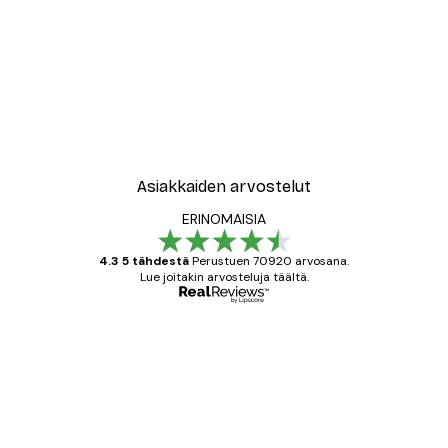
Asiakkaiden arvostelut
ERINOMAISIA
4.3 5 tähdestä
Perustuen 70920 arvosana.
Lue joitakin arvosteluja täältä.
Varmennettu ostaja
asiakkaiden
arvostelut
All good alweys