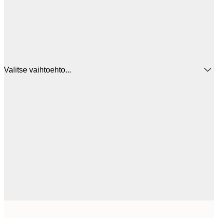
Valitse vaihtoehto...
16