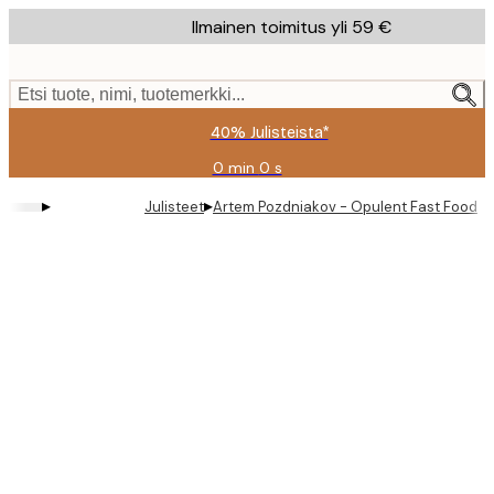
Skip
Ilmainen toimitus yli 59 €
to
main
content.
Etsi tuote, nimi, tuotemerkki...
40% Julisteista*
0 min
0 s
Voimassa
asti:
▸
▸
Julisteet
Artem Pozdniakov - Opulent Fast Food Ta
2026-
08-
09