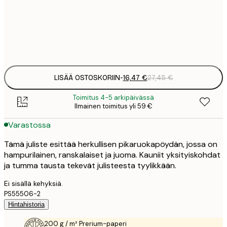
50x50 cm
2
Frame
options
LISÄÄ OSTOSKORIIN
-
16,47 €
27,45 €
Toimitus 4-5 arkipäivässä
Ilmainen toimitus yli 59 €
Varastossa
Tämä juliste esittää herkullisen pikaruokapöydän, jossa on
hampurilainen, ranskalaiset ja juoma. Kauniit yksityiskohdat
ja tumma tausta tekevät julisteesta tyylikkään.
Ei sisällä kehyksiä.
PS55506-2
Hintahistoria
200 g / m² Prerium-paperi