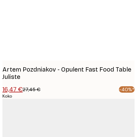
Product
images
Artem Pozdniakov - Opulent Fast Food Table
Juliste
16,47 €
27,45 €
-40%*
Koko