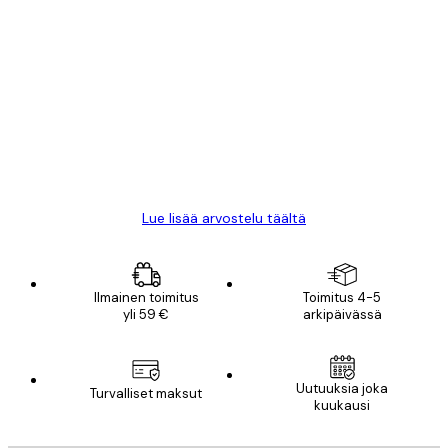
Varmennettu ostaja
asiakkaiden
arvostelut
All good alweys
18 touko
Mika S
Lue lisää arvostelu täältä
Ilmainen toimitus
Toimitus 4-5
yli 59 €
arkipäivässä
Uutuuksia joka
Turvalliset maksut
kuukausi