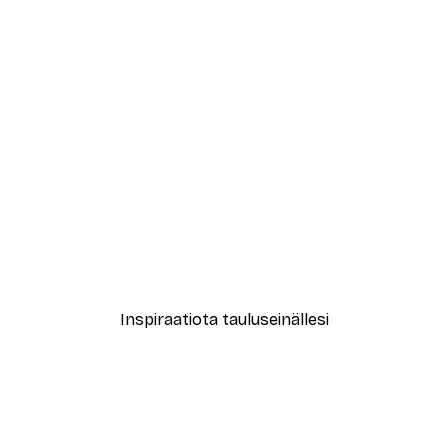
-40%*
New York City Juliste
Alkaen 7,77 €
12,95 €
Inspiraatiota tauluseinällesi