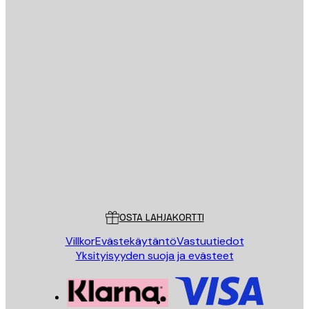
Sähköposti
LÄHETÄ
Store
Poster Store
Asiakaspalvelu
OSTA LAHJAKORTTI
Villkor
Evästekäytäntö
Vastuutiedot
Yksityisyyden suoja ja evästeet