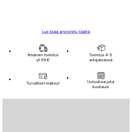
18 touko
Mika S
Lue lisää arvostelu täältä
Ilmainen toimitus
Toimitus 4-5
yli 59 €
arkipäivässä
Uutuuksia joka
Turvalliset maksut
kuukausi