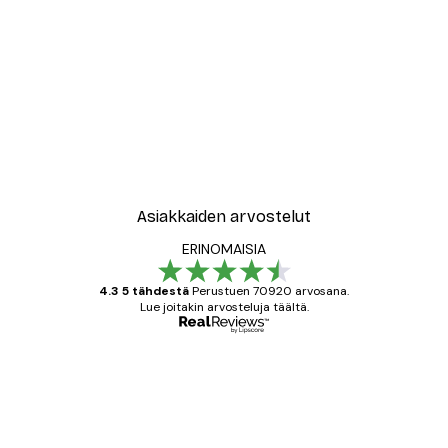
Asiakkaiden arvostelut
ERINOMAISIA
4.3 5 tähdestä
Perustuen 70920 arvosana.
Lue joitakin arvosteluja täältä.
Varmennettu ostaja
asiakkaiden
arvostelut
All good alweys