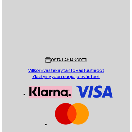
Sähköposti
LÄHETÄ
Store
Poster Store
Asiakaspalvelu
OSTA LAHJAKORTTI
Villkor
Evästekäytäntö
Vastuutiedot
Yksityisyyden suoja ja evästeet