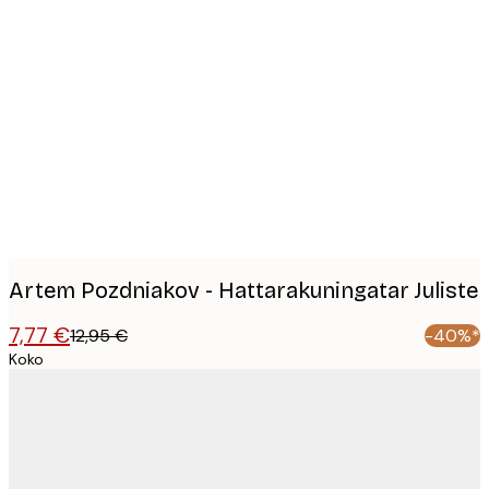
Product
images
Artem Pozdniakov - Hattarakuningatar Juliste
7,77 €
12,95 €
-40%*
Koko