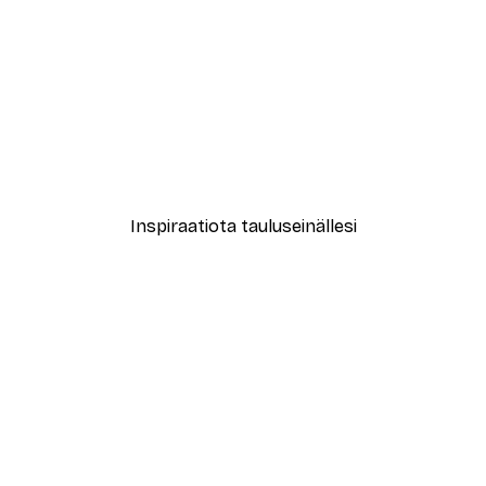
-40%*
le No2 Juliste
Muotikatu Juliste
Alkaen 7,77 €
12,95 €
Inspiraatiota tauluseinällesi