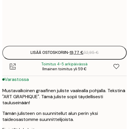
19
50x70 cm
3
Frame
options
LISÄÄ OSTOSKORIIN
-
19,77 €
32,95 €
Toimitus 4-5 arkipäivässä
Ilmainen toimitus yli 59 €
Varastossa
Mustavalkoinen graafinen juliste vaalealla pohjalla. Tekstinä
"ART GRAPHIQUE". Tämä juliste sopii täydellisesti
tauluseinään!
Tämän julisteen on suunnitellut alun perin yksi
taideosastomme suunnittelijoista.