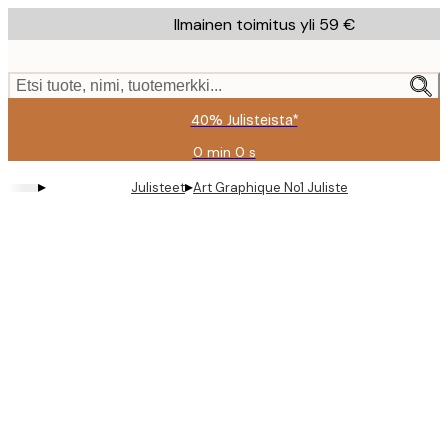
Skip
Ilmainen toimitus yli 59 €
to
main
content.
Etsi tuote, nimi, tuotemerkki...
40% Julisteista*
0 min
0 s
Voimassa
asti:
▸
▸
Julisteet
Art Graphique No1 Juliste
2026-
08-
09