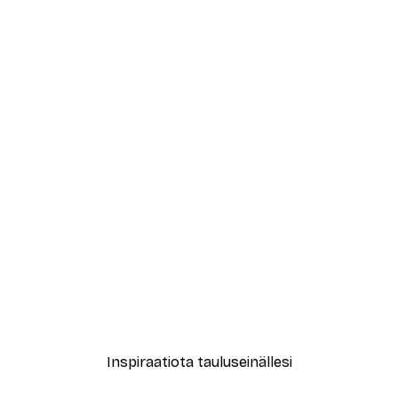
-40%*
Abstrakti beige marmori N
Alkaen 12,87 €
21,45 €
Inspiraatiota tauluseinällesi