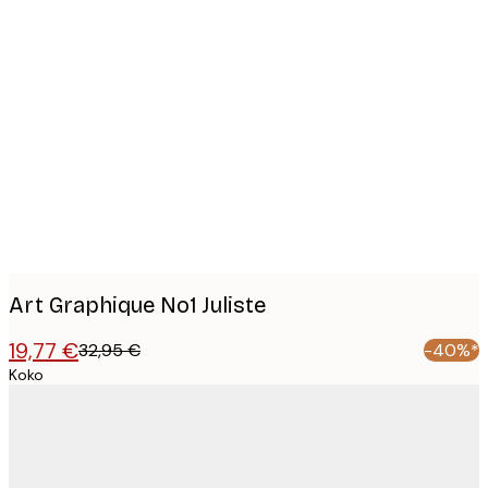
Product
images
Art Graphique No1 Juliste
19,77 €
32,95 €
-40%*
Koko