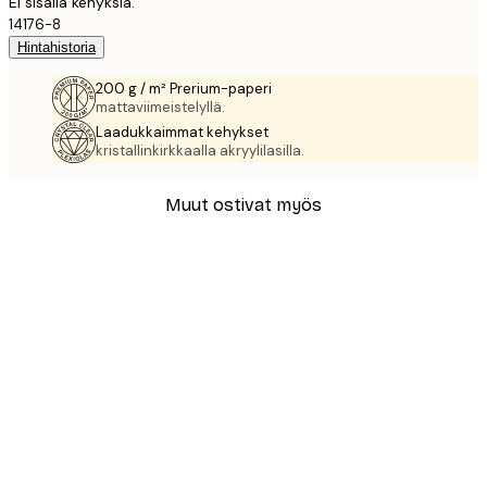
Ei sisällä kehyksiä.
14176-8
Hintahistoria
200 g / m² Prerium-paperi
mattaviimeistelyllä.
Laadukkaimmat kehykset
kristallinkirkkaalla akryylilasilla.
Muut ostivat myös