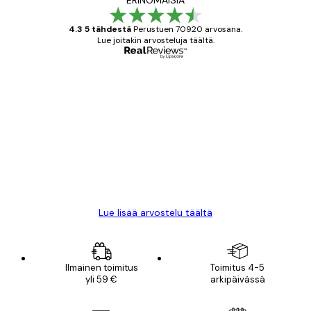
4.3 5 tähdestä
Perustuen 70920 arvosana.
Lue joitakin arvosteluja täältä.
Varmennettu ostaja
asiakkaiden
arvostelut
All good alweys
18 touko
Mika S
Lue lisää arvostelu täältä
Ilmainen toimitus
Toimitus 4-5
yli 59 €
arkipäivässä