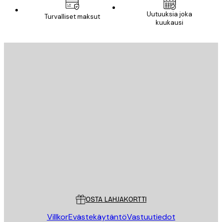
Uutuuksia joka
Turvalliset maksut
kuukausi
Sähköposti
LÄHETÄ
Store
Poster Store
Asiakaspalvelu
OSTA LAHJAKORTTI
Villkor
Evästekäytäntö
Vastuutiedot