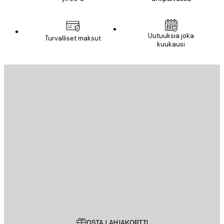
Uutuuksia joka
Turvalliset maksut
kuukausi
Sähköposti
LÄHETÄ
Store
Poster Store
Asiakaspalvelu
OSTA LAHJAKORTTI