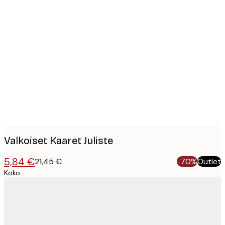
Product
images
Valkoiset Kaaret Juliste
5,84 €
21,45 €
-70%
Outlet
Koko