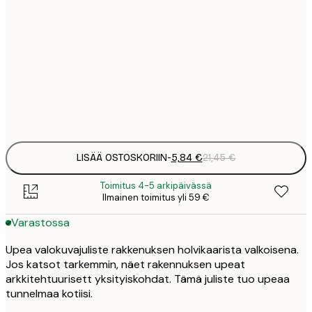
5
30x40 cm
2
8
50x70 cm
3
Frame
options
LISÄÄ OSTOSKORIIN
-
5,84 €
21,45 €
Toimitus 4-5 arkipäivässä
Ilmainen toimitus yli 59 €
Varastossa
Upea valokuvajuliste rakkenuksen holvikaarista valkoisena.
Jos katsot tarkemmin, näet rakennuksen upeat
arkkitehtuurisett yksityiskohdat. Tämä juliste tuo upeaa
tunnelmaa kotiisi.