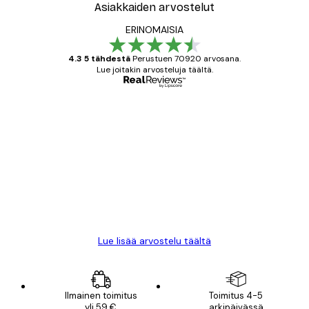
Asiakkaiden arvostelut
ERINOMAISIA
4.3 5 tähdestä
Perustuen 70920 arvosana.
Lue joitakin arvosteluja täältä.
Varmennettu ostaja
asiakkaiden
arvostelut
All good alweys
18 touko
Mika S
Lue lisää arvostelu täältä
Ilmainen toimitus
Toimitus 4-5
yli 59 €
arkipäivässä