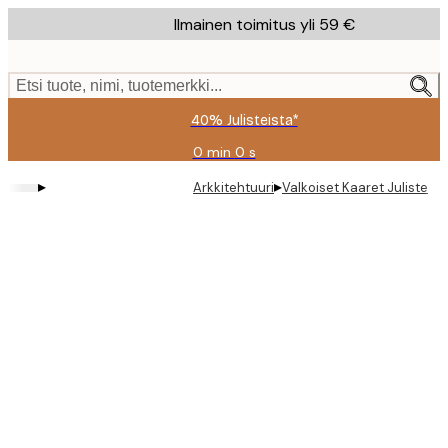
Skip
Ilmainen toimitus yli 59 €
to
main
content.
Etsi tuote, nimi, tuotemerkki...
40% Julisteista*
0 min
0 s
Voimassa
asti:
▸
▸
Arkkitehtuuri
Valkoiset Kaaret Juliste
2026-
08-
09