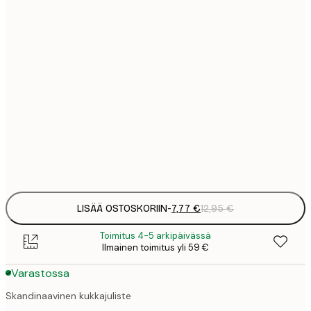
7
21x30 cm
1
19
50x70 cm
3
26
70x100 cm
4
64
100x150 cm
Frame
options
LISÄÄ OSTOSKORIIN
-
7,77 €
12,95 €
Toimitus 4-5 arkipäivässä
Ilmainen toimitus yli 59 €
Varastossa
Skandinaavinen kukkajuliste