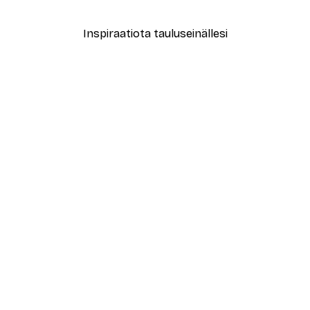
Alkaen 7,77 €
12,95 €
Inspiraatiota tauluseinällesi