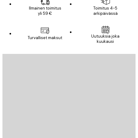
Ilmainen toimitus
Toimitus 4-5
yli 59 €
arkipäivässä
Uutuuksia joka
Turvalliset maksut
kuukausi
Sähköposti
LÄHETÄ
Store
Poster Store