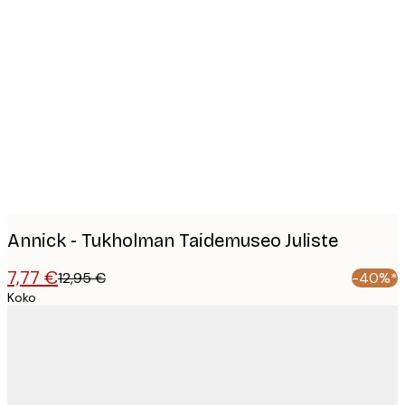
Product
images
Annick - Tukholman Taidemuseo Juliste
7,77 €
12,95 €
-40%*
Koko