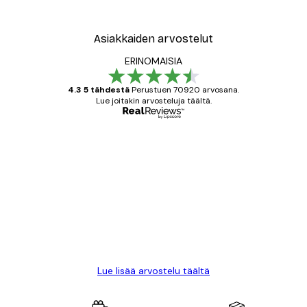
Asiakkaiden arvostelut
ERINOMAISIA
4.3 5 tähdestä
Perustuen 70920 arvosana.
Lue joitakin arvosteluja täältä.
Varmennettu ostaja
asiakkaiden
arvostelut
All good alweys
18 touko
Mika S
Lue lisää arvostelu täältä