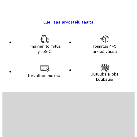
18 touko
Mika S
Lue lisää arvostelu täältä
Ilmainen toimitus
Toimitus 4-5
yli 59 €
arkipäivässä
Uutuuksia joka
Turvalliset maksut
kuukausi
Sähköposti
LÄHETÄ