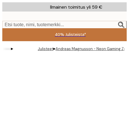
Skip
Ilmainen toimitus yli 59 €
to
main
content.
Etsi tuote, nimi, tuotemerkki...
40% Julisteista*
▸
▸
Julisteet
Andreas Magnusson - Neon Gaming Zone