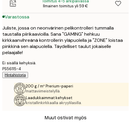
Toimitus 4-5 arkipäivässä
Ilmainen toimitus yli 59 €
Varastossa
Juliste, jossa on neonvärinen pelikontrolleri tummalla
taustalla piirikaavioilla. Sana "GAMING" hehkuu
kirkkaanvihreänä kontrollerin yläpuolella ja "ZONE" loistaa
pinkkinä sen alapuolella. Täydelliset taulut jokaiselle
pelaajalle!
Ei sisällä kehyksiä.
PS56115-4
Hintahistoria
200 g / m² Prerium-paperi
mattaviimeistelyllä.
Laadukkaimmat kehykset
kristallinkirkkaalla akryylilasilla.
Muut ostivat myös