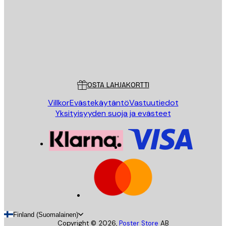
Store
Poster Store
Asiakaspalvelu
OSTA LAHJAKORTTI
Villkor
Evästekäytäntö
Vastuutiedot
Yksityisyyden suoja ja evästeet
Finland (Suomalainen)
Copyright ©
2026
,
Poster Store
AB