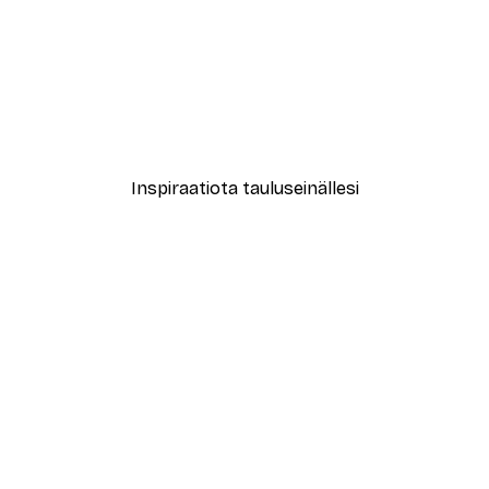
-40%*
Juliste
David Diehl - Vintage Socce
Alkaen 7,77 €
12,95 €
Inspiraatiota tauluseinällesi