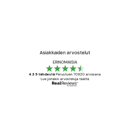
Asiakkaiden arvostelut
ERINOMAISIA
4.3 5 tähdestä
Perustuen 70920 arvosana.
Lue joitakin arvosteluja täältä.
Varmennettu ostaja
asiakkaiden
arvostelut
All good alweys