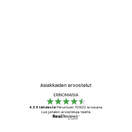
-30%*
New York City Juliste
Alkaen 9,07 €
12,95 €
Asiakkaiden arvostelut
ERINOMAISIA
4.3 5 tähdestä
Perustuen 70920 arvosana.
Lue joitakin arvosteluja täältä.
Varmennettu ostaja
asiakkaiden