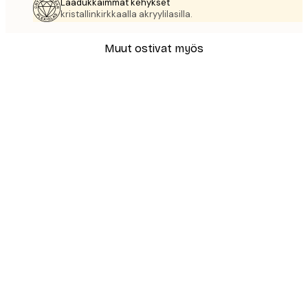
Laadukkaimmat kehykset
kristallinkirkkaalla akryylilasilla.
Muut ostivat myös