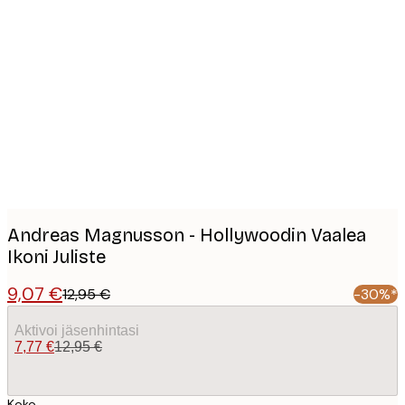
Product
images
Andreas Magnusson - Hollywoodin Vaalea
Ikoni Juliste
9,07 €
12,95 €
-30%*
Aktivoi jäsenhintasi
7,77 €
12,95 €
Koko