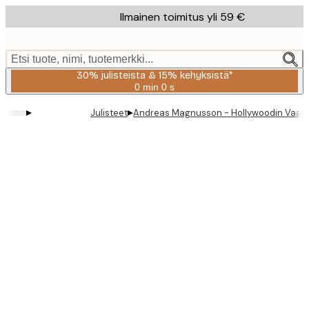
Skip
Ilmainen toimitus yli 59 €
to
main
content.
Etsi tuote, nimi, tuotemerkki...
30% julisteista & 15% kehyksistä*
0 min
0 s
Voimassa
asti:
▸
▸
Julisteet
Andreas Magnusson - Hollywoodin Vaalea 
2026-
08-
06