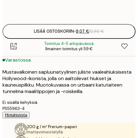
Frame
options
LISÄÄ OSTOSKORIIN
-
9,07 €
12,95 €
Toimitus 4-5 arkipäivässä
Ilmainen toimitus yli 59 €
Varastossa
Mustavalkoinen sapluunatyylinen juliste vaaleahiuksisesta
Hollywood-ikonista, jolla on aaltoilevat hiukset ja
kauneuspilkku. Muotokuvassa on urbaani katutaiteen
tunnelma maalitippojen ja -roiskeilla.
Ei sisällä kehyksiä.
PS55963-4
Hintahistoria
200 g / m² Prerium-paperi
mattaviimeistelyllä.