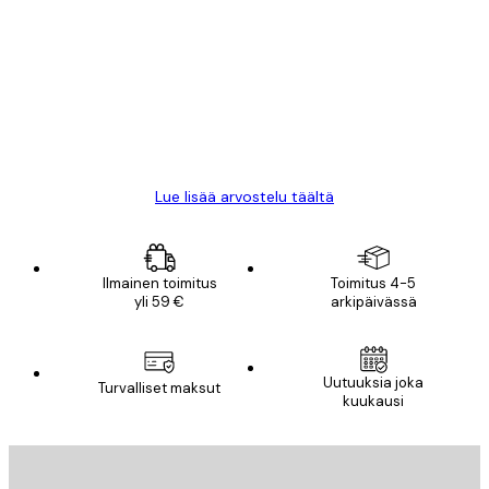
arvostelut
All good alweys
18 touko
Mika S
Lue lisää arvostelu täältä
Ilmainen toimitus
Toimitus 4-5
yli 59 €
arkipäivässä
Uutuuksia joka
Turvalliset maksut
kuukausi