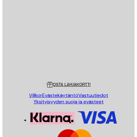
Sähköposti
LÄHETÄ
Store
Poster Store
Asiakaspalvelu
OSTA LAHJAKORTTI
Villkor
Evästekäytäntö
Vastuutiedot
Yksityisyyden suoja ja evästeet