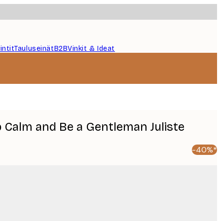
intit
Tauluseinät
B2B
Vinkit & Ideat
p Calm and Be a Gentleman Juliste
-40%*