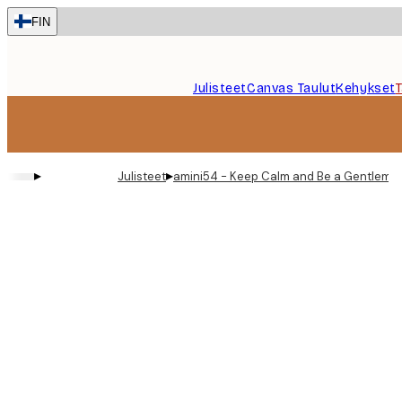
Skip
FIN
to
main
content.
Julisteet
Canvas Taulut
Kehykset
▸
▸
Julisteet
amini54 - Keep Calm and Be a Gentleman