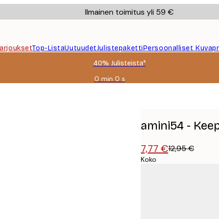
Ilmainen toimitus yli 59 €
Tarjoukset
Top-Lista
Uutuudet
Julistepaketti
Persoonalliset Kuvapr
40% Julisteista*
0 min
0 s
Voimassa
asti:
 Juliste
2026-
08-
09
amini54 - Kee
7,77 €
12,95 €
Koko