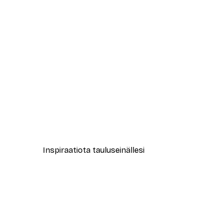
-40%*
New York City Juliste
Alkaen 7,77 €
12,95 €
Inspiraatiota tauluseinällesi