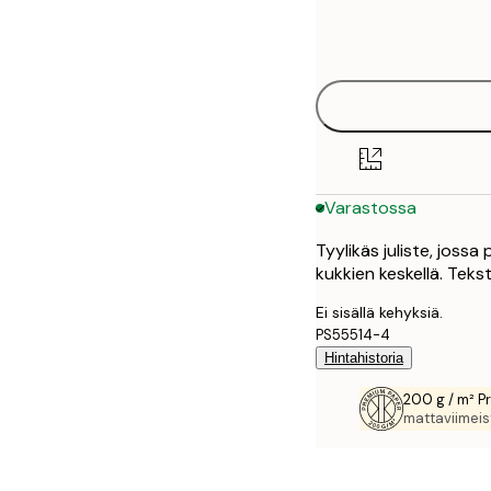
Frame
21x30 cm
options
30x40 cm
50x70 cm
70x100 cm
Varastossa
100x150 cm
Tyylikäs juliste, joss
kukkien keskellä. Te
Ei sisällä kehyksiä.
PS55514-4
Hintahistoria
200 g / m² P
mattaviimeist