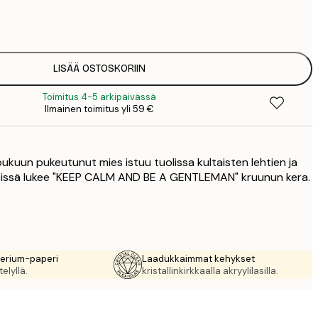
7
1
12
2
19
LISÄÄ OSTOSKORIIN
3
Toimitus 4-5 arkipäivässä
26
Ilmainen toimitus yli 59 €
4
64
a pukuun pukeutunut mies istuu tuolissa kultaisten lehtien ja
kstissä lukee "KEEP CALM AND BE A GENTLEMAN" kruunun kera.
rerium-paperi
Laadukkaimmat kehykset
elyllä.
kristallinkirkkaalla akryylilasilla.