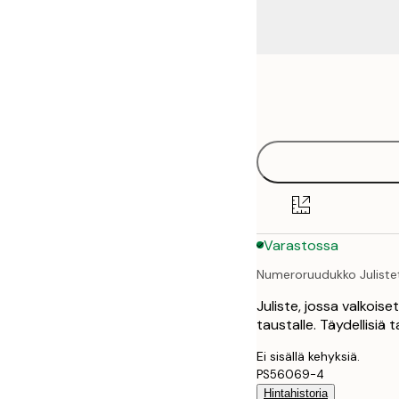
Frame
21x30 cm
options
30x40 cm
40x50 cm
50x50 cm
Varastossa
50x70 cm
Numeroruudukko Juliste
70x100 cm
Juliste, jossa valkois
100x150 cm
taustalle. Täydellisiä
Ei sisällä kehyksiä.
PS56069-4
Hintahistoria