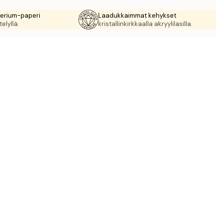
rerium-paperi
Laadukkaimmat kehykset
elyllä.
kristallinkirkkaalla akryylilasilla.