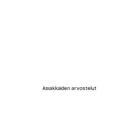
-30%*
New York City Juliste
Alkaen 9,07 €
12,95 €
Asiakkaiden arvostelut