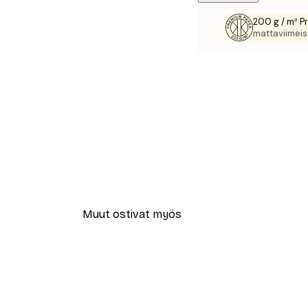
200 g / m² P
mattaviimeist
Muut ostivat myös