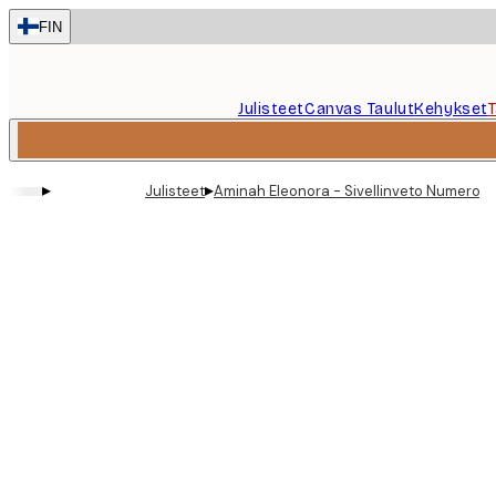
Skip
FIN
to
main
content.
Julisteet
Canvas Taulut
Kehykset
▸
▸
Julisteet
Aminah Eleonora - Sivellinveto Numeroru