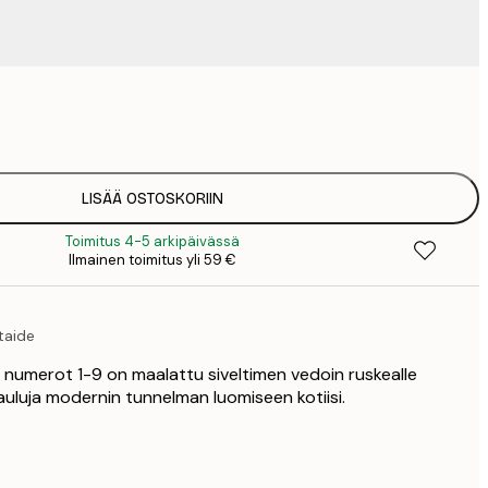
9
1
15
2
19
LISÄÄ OSTOSKORIIN
2
Toimitus 4-5 arkipäivässä
19
Ilmainen toimitus yli 59 €
2
23
3
taide
30
4
et numerot 1-9 on maalattu siveltimen vedoin ruskealle
75
 tauluja modernin tunnelman luomiseen kotiisi.