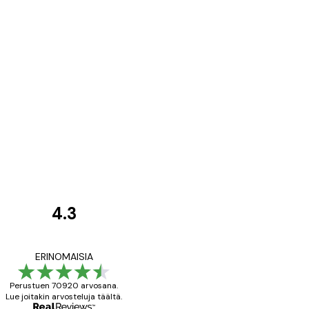
4.3
asiakkaiden
arvostelut
All good alweys
ERINOMAISIA
Perustuen 70920 arvosana.
Lue joitakin arvosteluja täältä.
18 touko