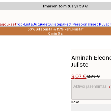
Ilmainen toimitus yli 59 €
Tarjoukset
Top-Lista
Uutuudet
Julistepaketti
Persoonalliset Kuvapr
30% julisteista & 15% kehyksistä*
0 min
0 s
Voimassa
asti:
udukko Juliste
2026-
08-
06
Aminah Eleono
Juliste
9,07 €
12,95 €
Aktivoi jäsenhintasi
|
7
Koko