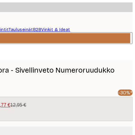
intit
Tauluseinät
B2B
Vinkit & Ideat
ra - Sivellinveto Numeroruudukko
-30%*
,77 €
12,95 €