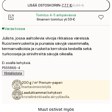
LISÄÄ OSTOSKORIIN
-
7,77 €
12,95 €
Toimitus 4-5 arkipäivässä
Ilmainen toimitus yli 59 €
Varastossa
Juliste, jossa aaltoilevia viivoja rikkaissa väreissä.
Ruosteenruskeita ja punaisia sävyjä vasemmalla,
kermanvalkoisia ja ruskeita kerroksia keskellä sekä
turkooseja ja sinivihreitä sävyjä oikealla.
Ei sisällä kehyksiä.
PS55866-4
Hintahistoria
200 g / m² Prerium-paperi
mattaviimeistelyllä.
Laadukkaimmat kehykset
kristallinkirkkaalla akryylilasilla.
Muut ostivat myös