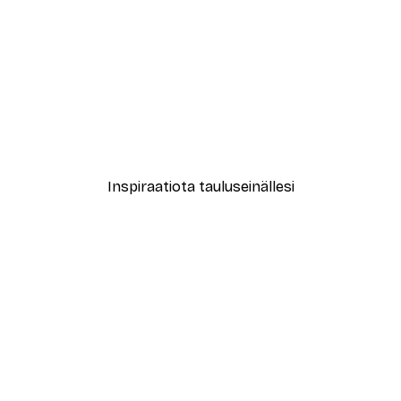
-40%*
New York City Juliste
Alkaen 7,77 €
12,95 €
Inspiraatiota tauluseinällesi