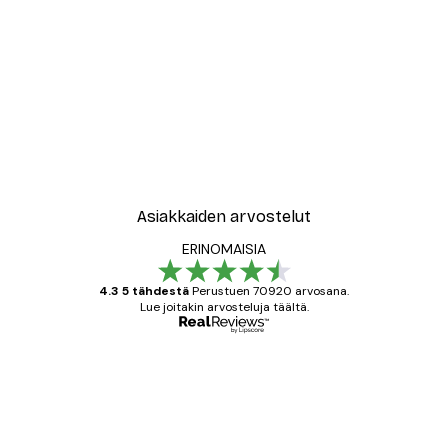
Asiakkaiden arvostelut
ERINOMAISIA
4.3 5 tähdestä
Perustuen 70920 arvosana.
Lue joitakin arvosteluja täältä.
Varmennettu ostaja
asiakkaiden
arvostelut
All good alweys