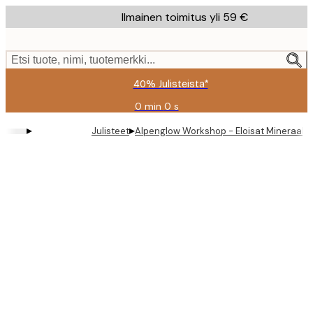
Skip
Ilmainen toimitus yli 59 €
to
main
content.
Etsi tuote, nimi, tuotemerkki...
40% Julisteista*
0 min
0 s
Voimassa
asti:
▸
▸
Julisteet
Alpenglow Workshop - Eloisat Mineraalike
2026-
08-
09