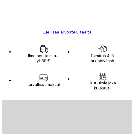
18 touko
Mika S
Lue lisää arvostelu täältä
Ilmainen toimitus
Toimitus 4-5
yli 59 €
arkipäivässä
Uutuuksia joka
Turvalliset maksut
kuukausi