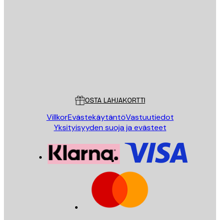
Sähköposti
LÄHETÄ
Store
Poster Store
Asiakaspalvelu
OSTA LAHJAKORTTI
Villkor
Evästekäytäntö
Vastuutiedot
Yksityisyyden suoja ja evästeet