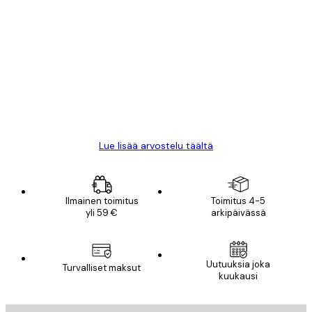
Varmennettu ostaja
asiakkaiden
arvostelut
All good alweys
18 touko
Mika S
Lue lisää arvostelu täältä
Ilmainen toimitus
Toimitus 4-5
yli 59 €
arkipäivässä
Uutuuksia joka
Turvalliset maksut
kuukausi