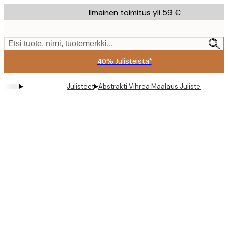
Skip
Ilmainen toimitus yli 59 €
to
main
content.
Etsi tuote, nimi, tuotemerkki...
40% Julisteista*
▸
▸
Julisteet
Abstrakti Vihreä Maalaus Juliste