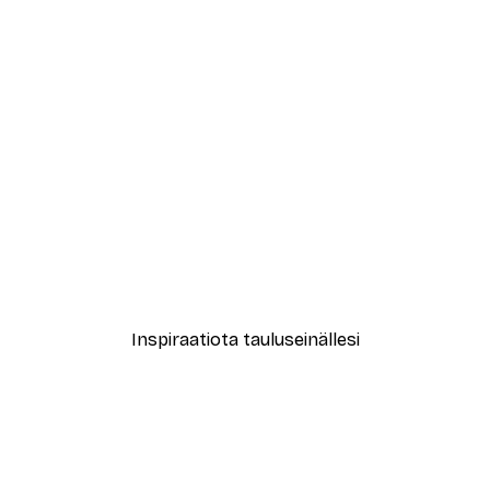
-40%*
vat Kukat Juliste
Abstrakti beige marmori N
Alkaen 12,87 €
21,45 €
Inspiraatiota tauluseinällesi