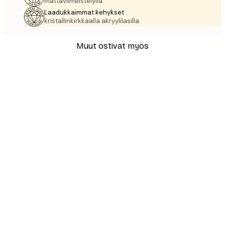
mattaviimeistelyllä.
Laadukkaimmat kehykset
kristallinkirkkaalla akryylilasilla.
Muut ostivat myös