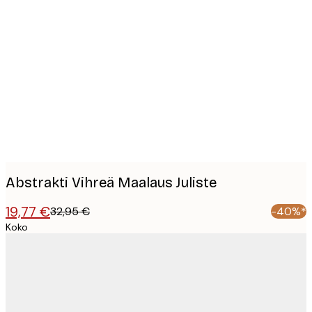
Product
images
Abstrakti Vihreä Maalaus Juliste
19,77 €
32,95 €
-40%*
Koko