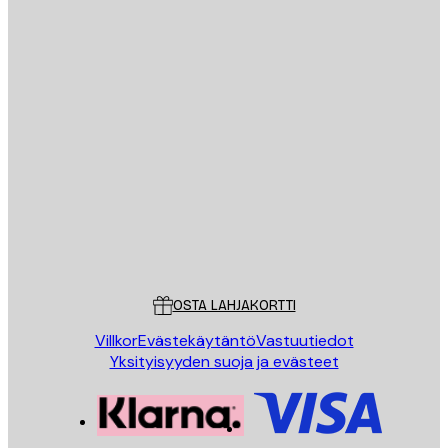
Sähköposti
LÄHETÄ
Store
Poster Store
Asiakaspalvelu
OSTA LAHJAKORTTI
Villkor
Evästekäytäntö
Vastuutiedot
Yksityisyyden suoja ja evästeet