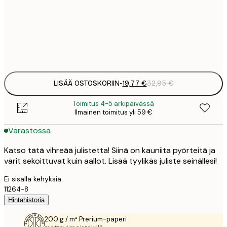
19
50x70 cm
3
Frame
options
LISÄÄ OSTOSKORIIN
-
19,77 €
32,95 €
Toimitus 4-5 arkipäivässä
Ilmainen toimitus yli 59 €
Varastossa
Katso tätä vihreää julistetta! Siinä on kauniita pyörteitä ja
värit sekoittuvat kuin aallot. Lisää tyylikäs juliste seinällesi!
Ei sisällä kehyksiä.
11264-8
Hintahistoria
200 g / m² Prerium-paperi