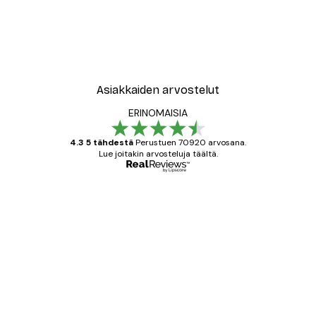
Asiakkaiden arvostelut
ERINOMAISIA
4.3 5 tähdestä
Perustuen 70920 arvosana.
Lue joitakin arvosteluja täältä.
Varmennettu ostaja
asiakkaiden
arvostelut
All good alweys
18 touko
Mika S