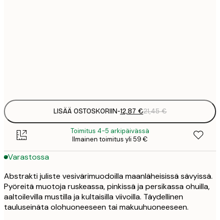
12
30x40 cm
2
19
50x70 cm
3
Frame
options
LISÄÄ OSTOSKORIIN
-
12,87 €
21,45 €
Toimitus 4-5 arkipäivässä
Ilmainen toimitus yli 59 €
Varastossa
Abstrakti juliste vesivärimuodoilla maanläheisissä sävyissä.
Pyöreitä muotoja ruskeassa, pinkissä ja persikassa ohuilla,
aaltoilevilla mustilla ja kultaisilla viivoilla. Täydellinen
tauluseinäta olohuoneeseen tai makuuhuoneeseen.