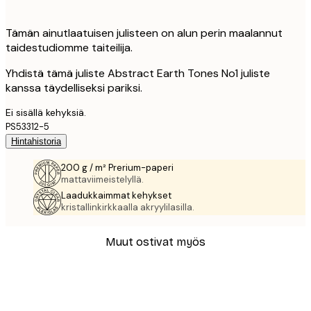
Tämän ainutlaatuisen julisteen on alun perin maalannut
taidestudiomme taiteilija.
Yhdistä tämä juliste Abstract Earth Tones No1 juliste
kanssa täydelliseksi pariksi.
Ei sisällä kehyksiä.
PS53312-5
Hintahistoria
200 g / m² Prerium-paperi
mattaviimeistelyllä.
Laadukkaimmat kehykset
kristallinkirkkaalla akryylilasilla.
Muut ostivat myös