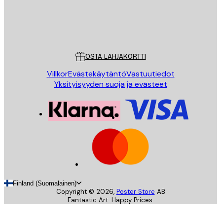
Store
Poster Store
Asiakaspalvelu
OSTA LAHJAKORTTI
Villkor
Evästekäytäntö
Vastuutiedot
Yksityisyyden suoja ja evästeet
Finland (Suomalainen)
Copyright ©
2026
,
Poster Store
AB
Fantastic Art. Happy Prices.