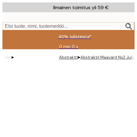
Skip
Ilmainen toimitus yli 59 €
to
main
content.
Etsi tuote, nimi, tuotemerkki...
40% Julisteista*
0 min
0 s
Voimassa
asti:
▸
▸
Abstraktit
Abstraktit Maavärit No2 Julist
2026-
08-
09