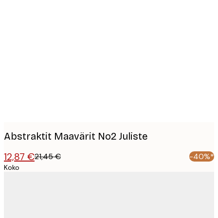
Product
images
Abstraktit Maavärit No2 Juliste
12,87 €
21,45 €
-40%*
Koko