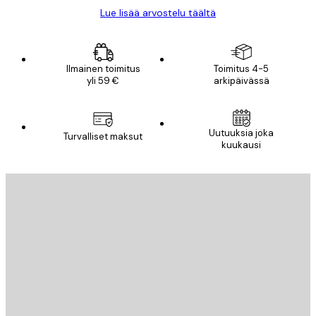
Lue lisää arvostelu täältä
Ilmainen toimitus
Toimitus 4-5
yli 59 €
arkipäivässä
Uutuuksia joka
Turvalliset maksut
kuukausi
Sähköposti
LÄHETÄ