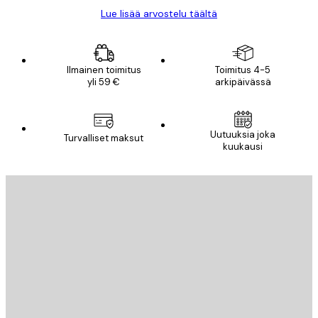
Lue lisää arvostelu täältä
Ilmainen toimitus
Toimitus 4-5
yli 59 €
arkipäivässä
Uutuuksia joka
Turvalliset maksut
kuukausi
Sähköposti
LÄHETÄ