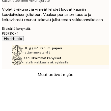
Kasvitieteellinen Viikunajuliste
Violetit viikunat ja vihreät lehdet luovat kauniin
kasviaiheisen julisteen. Vaaleanpunainen tausta ja
keltavihreät reunat tekevät julisteesta raikkaannäköisen.
Ei sisällä kehyksiä.
PS57310-4
Hintahistoria
200 g / m² Prerium-paperi
mattaviimeistelyllä.
Laadukkaimmat kehykset
kristallinkirkkaalla akryylilasilla.
Muut ostivat myös