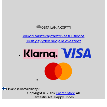
Store
Poster Store
Asiakaspalvelu
OSTA LAHJAKORTTI
Villkor
Evästekäytäntö
Vastuutiedot
Yksityisyyden suoja ja evästeet
Finland (Suomalainen)
Copyright ©
2026
,
Poster Store
AB
Fantastic Art. Happy Prices.