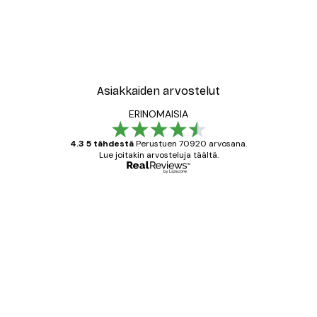
Asiakkaiden arvostelut
ERINOMAISIA
4.3 5 tähdestä
Perustuen 70920 arvosana.
Lue joitakin arvosteluja täältä.
Varmennettu ostaja
asiakkaiden
arvostelut
All good alweys
18 touko
Mika S