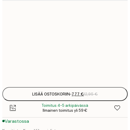
7
21x30 cm
1
12
30x40 cm
2
19
50x70 cm
3
26
70x100 cm
4
Frame
options
LISÄÄ OSTOSKORIIN
-
7,77 €
12,95 €
Toimitus 4-5 arkipäivässä
Ilmainen toimitus yli 59 €
Varastossa