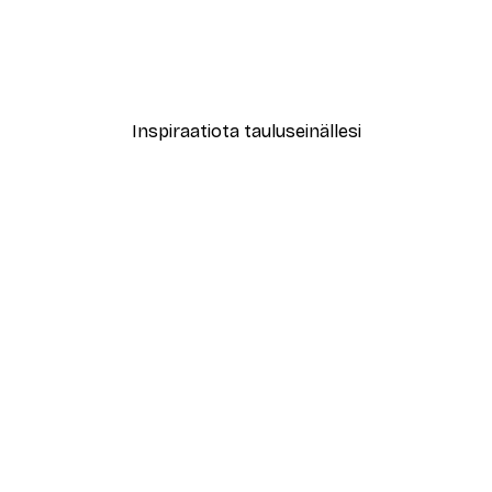
Alkaen 7,77 €
12,95 €
Inspiraatiota tauluseinällesi