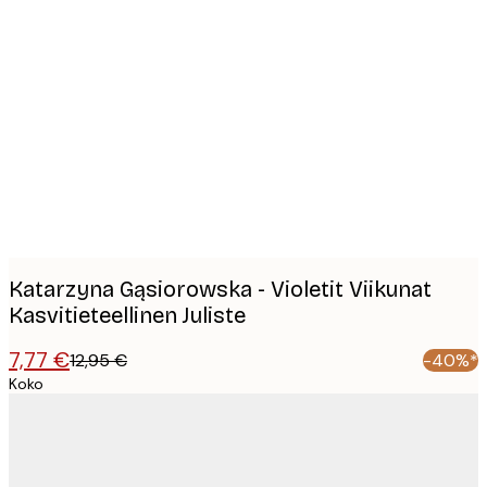
Product
images
Katarzyna Gąsiorowska - Violetit Viikunat
Kasvitieteellinen Juliste
7,77 €
12,95 €
-40%*
Koko