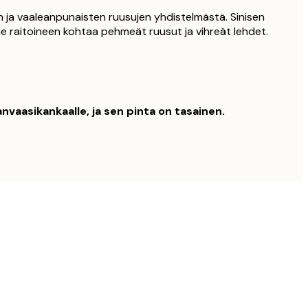
in ja vaaleanpunaisten ruusujen yhdistelmästä. Sinisen
ine raitoineen kohtaa pehmeät ruusut ja vihreät lehdet.
nvaasikankaalle, ja sen pinta on tasainen.