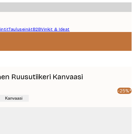
intit
Tauluseinät
B2B
Vinkit & Ideat
en Ruusutiikeri Kanvaasi
-25%*
Kanvaasi