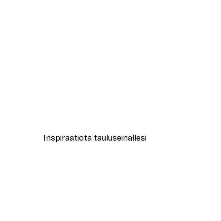
-40%*
New York City Juliste
Alkaen 7,77 €
12,95 €
Inspiraatiota tauluseinällesi