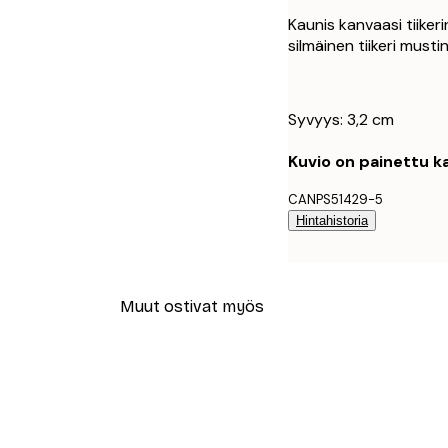
Kaunis kanvaasi tiiker
silmäinen tiikeri must
Syvyys: 3,2 cm
Kuvio on painettu ka
CANPS51429-5
Hintahistoria
Muut ostivat myös