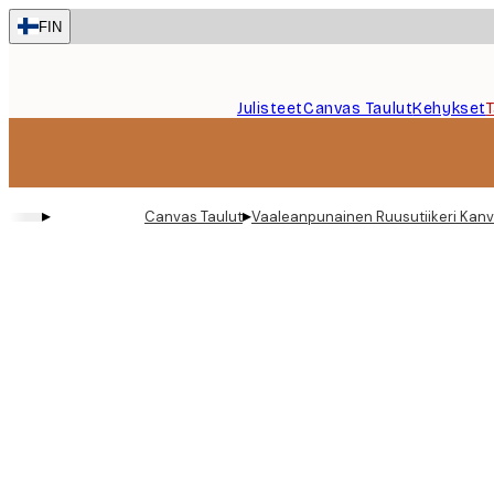
Skip
FIN
to
main
content.
Julisteet
Canvas Taulut
Kehykset
▸
▸
Canvas Taulut
Vaaleanpunainen Ruusutiikeri Kanv