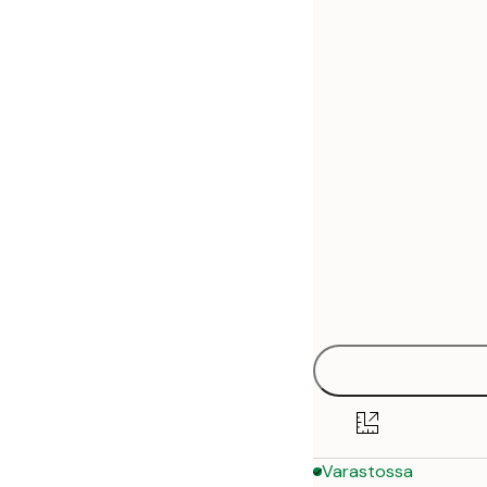
30x40 cm
50x70 cm
70x100 cm
Varastossa