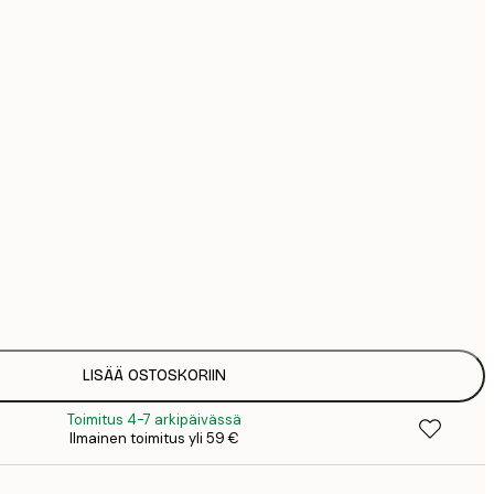
44
74
126
Ei kehystä
LISÄÄ OSTOSKORIIN
Toimitus 4-7 arkipäivässä
Ilmainen toimitus yli 59 €