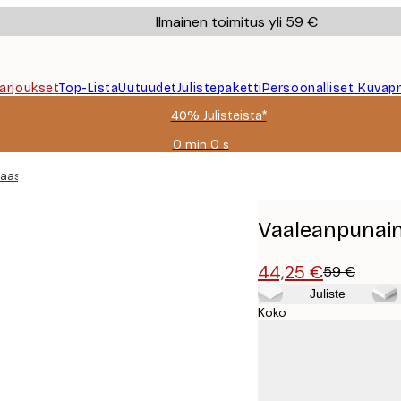
Ilmainen toimitus yli 59 €
Tarjoukset
Top-Lista
Uutuudet
Julistepaketti
Persoonalliset Kuvapr
40% Julisteista*
0 min
0 s
Voimassa
asti:
aasi
2026-
08-
09
Vaaleanpunain
44,25 €
59 €
Juliste
Koko