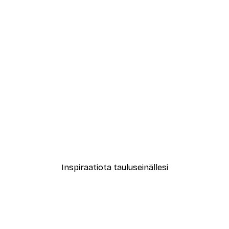
-30%*
New York City Juliste
Alkaen 9,07 €
12,95 €
Inspiraatiota tauluseinällesi