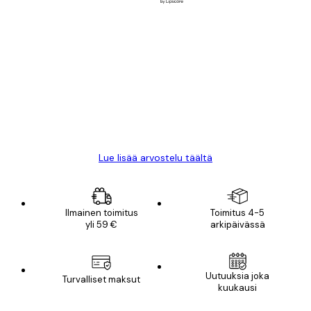
Varmennettu ostaja
asiakkaiden
arvostelut
All good alweys
18 touko
Mika S
Lue lisää arvostelu täältä
Ilmainen toimitus
Toimitus 4-5
yli 59 €
arkipäivässä
Uutuuksia joka
Turvalliset maksut
kuukausi