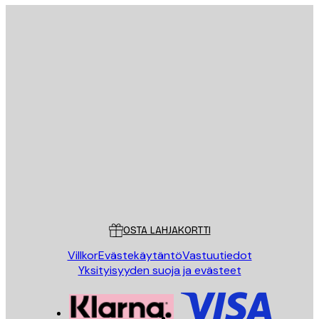
Sähköposti
LÄHETÄ
Store
Poster Store
Asiakaspalvelu
OSTA LAHJAKORTTI
Villkor
Evästekäytäntö
Vastuutiedot
Yksityisyyden suoja ja evästeet