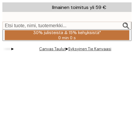
Skip
Ilmainen toimitus yli 59 €
to
main
content.
Etsi tuote, nimi, tuotemerkki...
30% julisteista & 15% kehyksistä*
0 min
0 s
Voimassa
asti:
▸
▸
Canvas Taulut
Syksyinen Tie Kanvaasi
2026-
08-
06