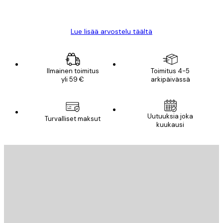
Mika S
Lue lisää arvostelu täältä
Ilmainen toimitus
Toimitus 4-5
yli 59 €
arkipäivässä
Uutuuksia joka
Turvalliset maksut
kuukausi
Sähköposti
LÄHETÄ