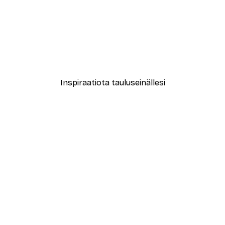
-40%*
Abstrakti beige marmori N
Alkaen 12,87 €
21,45 €
Inspiraatiota tauluseinällesi