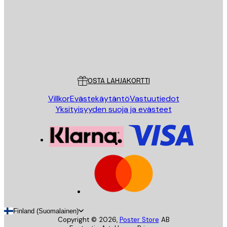
Store
Poster Store
Asiakaspalvelu
OSTA LAHJAKORTTI
Villkor
Evästekäytäntö
Vastuutiedot
Yksityisyyden suoja ja evästeet
Finland (Suomalainen)
Copyright ©
2026
,
Poster Store
AB