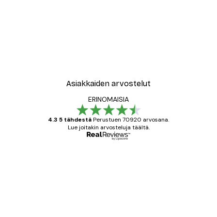
Asiakkaiden arvostelut
ERINOMAISIA
4.3 5 tähdestä
Perustuen 70920 arvosana.
Lue joitakin arvosteluja täältä.
Varmennettu ostaja
asiakkaiden
arvostelut
All good alweys
18 touko