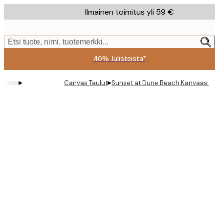
Skip
Ilmainen toimitus yli 59 €
to
main
content.
Etsi tuote, nimi, tuotemerkki...
40% Julisteista*
▸
▸
Canvas Taulut
Sunset at Dune Beach Kanvaasi