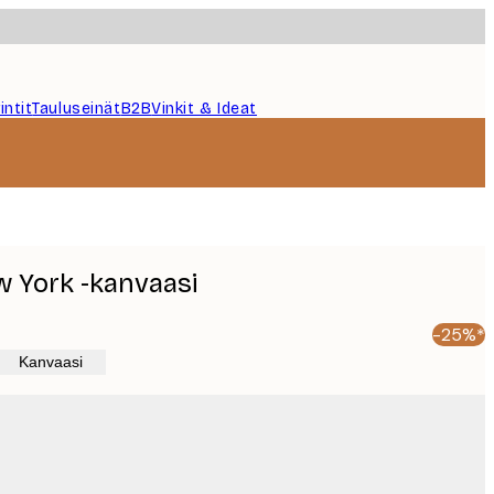
intit
Tauluseinät
B2B
Vinkit & Ideat
w York -kanvaasi
-25%*
Kanvaasi