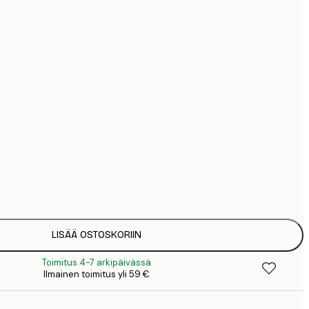
44
74
Ei kehystä
LISÄÄ OSTOSKORIIN
Toimitus 4-7 arkipäivässä
Ilmainen toimitus yli 59 €