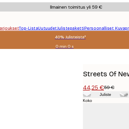
Ilmainen toimitus yli 59 €
Tarjoukset
Top-Lista
Uutuudet
Julistepaketti
Persoonalliset Kuvapr
40% Julisteista*
0 min
0 s
Voimassa
asti:
2026-
08-
09
Streets Of Ne
44,25 €
59 €
Juliste
Koko