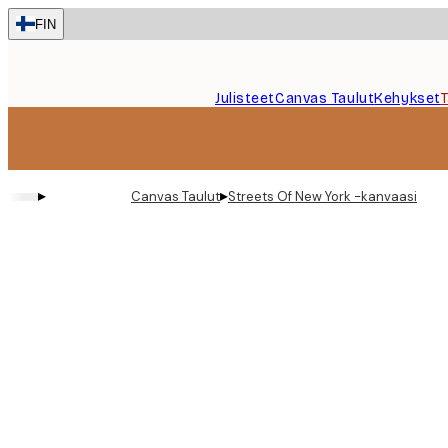
Skip
FIN
to
main
content.
Julisteet
Canvas Taulut
Kehykset
▸
▸
Canvas Taulut
Streets Of New York -kanvaasi