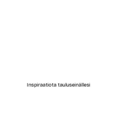
-40%*
New York City Juliste
Alkaen 7,77 €
12,95 €
Inspiraatiota tauluseinällesi