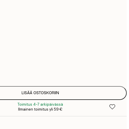
44
74
Ei kehystä
LISÄÄ OSTOSKORIIN
Toimitus 4-7 arkipäivässä
Ilmainen toimitus yli 59 €