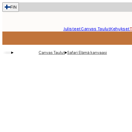
Skip
FIN
to
main
content.
Julisteet
Canvas Taulut
Kehykset
▸
▸
Canvas Taulut
Safari Elämä kanvaasi