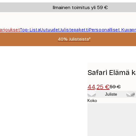
Ilmainen toimitus yli 59 €
Tarjoukset
Top-Lista
Uutuudet
Julistepaketti
Persoonalliset Kuvapr
40% Julisteista*
Safari Elämä 
44,25 €
59 €
Juliste
Koko