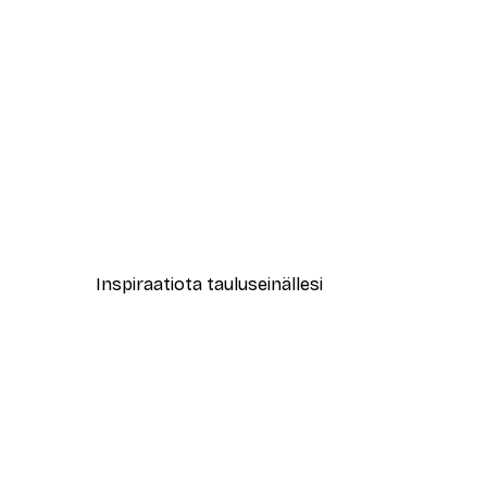
-40%*
Muotikatu Juliste
Alkaen 7,77 €
12,95 €
Inspiraatiota tauluseinällesi