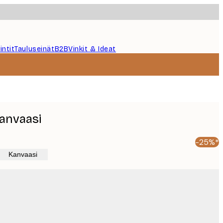
intit
Tauluseinät
B2B
Vinkit & Ideat
kanvaasi
-25%*
Kanvaasi