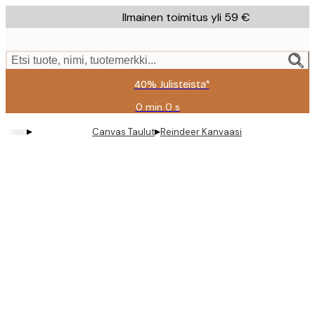
Skip
Ilmainen toimitus yli 59 €
to
main
content.
Etsi tuote, nimi, tuotemerkki...
40% Julisteista*
0 min
0 s
Voimassa
asti:
▸
▸
Canvas Taulut
Reindeer Kanvaasi
2026-
08-
09