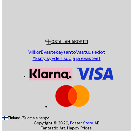
Store
Poster Store
Asiakaspalvelu
OSTA LAHJAKORTTI
Villkor
Evästekäytäntö
Vastuutiedot
Yksityisyyden suoja ja evästeet
Finland (Suomalainen)
Copyright ©
2026
,
Poster Store
AB
Fantastic Art. Happy Prices.