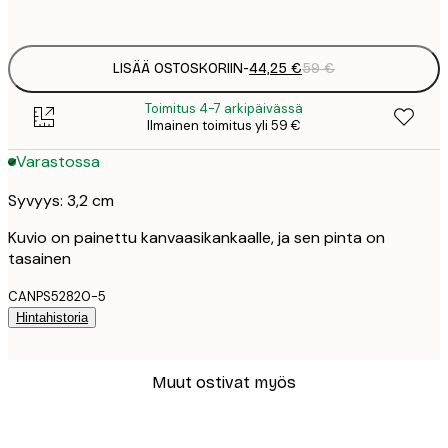
Ei kehystä
LISÄÄ OSTOSKORIIN
-
44,25 €
59 €
Toimitus 4-7 arkipäivässä
Ilmainen toimitus yli 59 €
Varastossa
Syvyys: 3,2 cm
Kuvio on painettu kanvaasikankaalle, ja sen pinta on
tasainen
CANPS52820-5
Hintahistoria
Muut ostivat myös