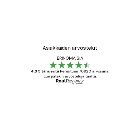
-40%*
New York City Juliste
Alkaen 7,77 €
12,95 €
Asiakkaiden arvostelut
ERINOMAISIA
4.3 5 tähdestä
Perustuen 70920 arvosana.
Lue joitakin arvosteluja täältä.
Varmennettu ostaja
asiakkaiden
arvostelut
All good alweys
18 touko
Mika S