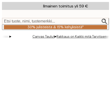
Skip
Ilmainen toimitus yli 59 €
to
main
content.
Etsi tuote, nimi, tuotemerkki...
30% julisteista & 15% kehyksistä*
▸
▸
Canvas Taulut
Rakkaus on Kaikki mitä Tarvitsemm