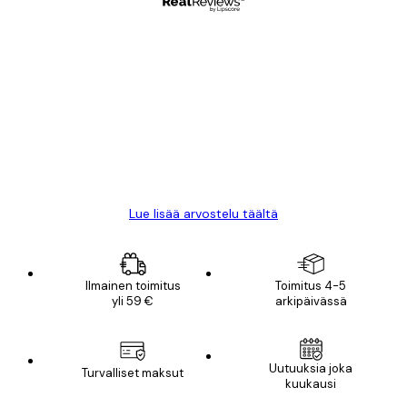
Varmennettu ostaja
asiakkaiden
arvostelut
All good alweys
18 touko
Mika S
Lue lisää arvostelu täältä
Ilmainen toimitus
Toimitus 4-5
yli 59 €
arkipäivässä
Uutuuksia joka
Turvalliset maksut
kuukausi