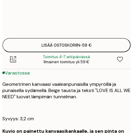
Ei kehystä
LISÄÄ OSTOSKORIIN
-
59 €
Toimitus 4-7 arkipäivässä
Ilmainen toimitus yli 59 €
Varastossa
Geometrinen kanvaasi vaaleanpunaisilla ympyröillä ja
punaisella sydämellä. Beige tausta ja teksti "LOVE IS ALL WE
NEED" luovat lämpimän tunnelman.
Syvyys: 3,2 cm
Kuvio on painettu kanvaasikankaalle, ja sen pinta on