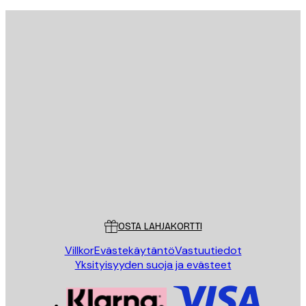
Sähköposti
LÄHETÄ
Store
Poster Store
Asiakaspalvelu
OSTA LAHJAKORTTI
Villkor
Evästekäytäntö
Vastuutiedot
Yksityisyyden suoja ja evästeet