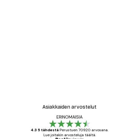
Asiakkaiden arvostelut
ERINOMAISIA
4.3 5 tähdestä
Perustuen 70920 arvosana.
Lue joitakin arvosteluja täältä.