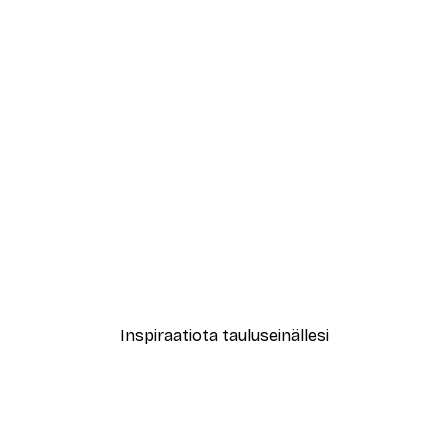
-30%*
Juliste
New York City Juliste
Alkaen 9,07 €
12,95 €
Inspiraatiota tauluseinällesi