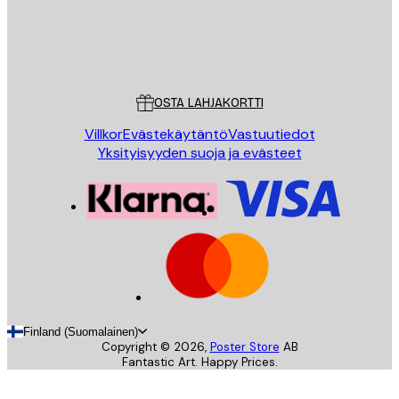
Store
Poster Store
Asiakaspalvelu
OSTA LAHJAKORTTI
Villkor
Evästekäytäntö
Vastuutiedot
Yksityisyyden suoja ja evästeet
Finland (Suomalainen)
Copyright ©
2026
,
Poster Store
AB
Fantastic Art. Happy Prices.