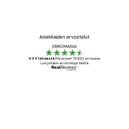
Asiakkaiden arvostelut
ERINOMAISIA
4.3 5 tähdestä
Perustuen 70920 arvosana.
Lue joitakin arvosteluja täältä.
Varmennettu ostaja
asiakkaiden
arvostelut
All good alweys
18 touko
Mika S