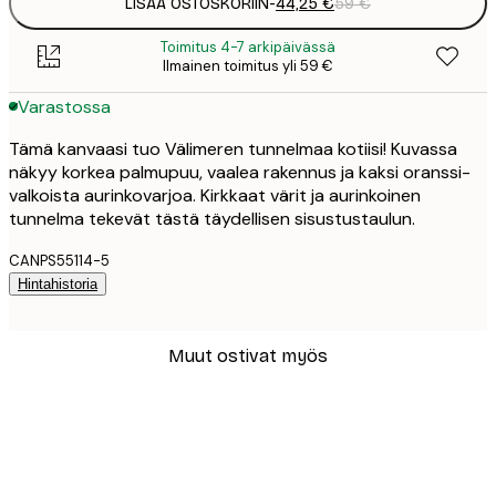
LISÄÄ OSTOSKORIIN
-
44,25 €
59 €
Toimitus 4-7 arkipäivässä
Ilmainen toimitus yli 59 €
Varastossa
Tämä kanvaasi tuo Välimeren tunnelmaa kotiisi! Kuvassa
näkyy korkea palmupuu, vaalea rakennus ja kaksi oranssi-
valkoista aurinkovarjoa. Kirkkaat värit ja aurinkoinen
tunnelma tekevät tästä täydellisen sisustustaulun.
CANPS55114-5
Hintahistoria
Muut ostivat myös