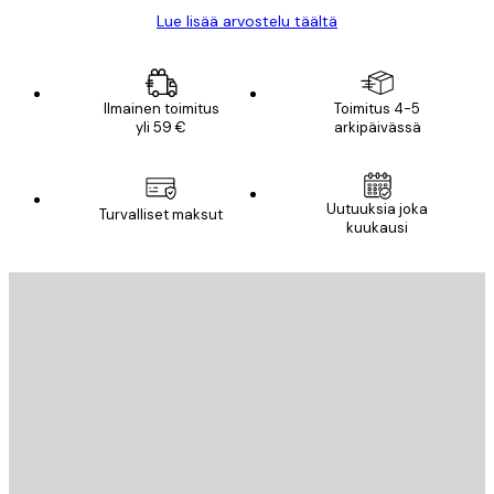
Lue lisää arvostelu täältä
Ilmainen toimitus
Toimitus 4-5
yli 59 €
arkipäivässä
Uutuuksia joka
Turvalliset maksut
kuukausi
Sähköposti
LÄHETÄ