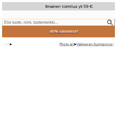
Skip
Ilmainen toimitus yli 59 €
to
main
content.
Etsi tuote, nimi, tuotemerkki...
40% Julisteista*
▸
▸
Photo art
Välimeren Auringonvarjo
Product