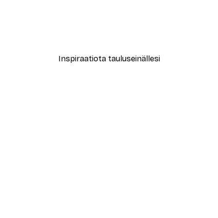
le No2 Juliste
Muotikatu Juliste
Alkaen 7,77 €
12,95 €
Inspiraatiota tauluseinällesi