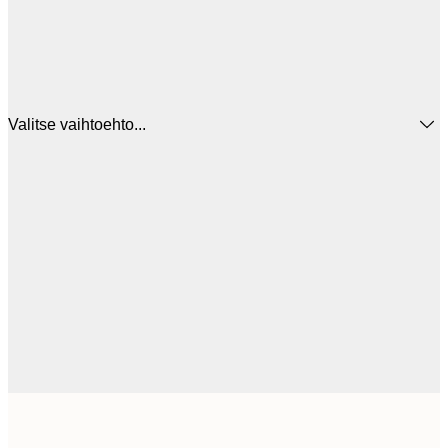
Valitse vaihtoehto...
44
30x40 cm