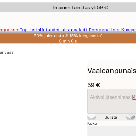
Ilmainen toimitus yli 59 €
Tarjoukset
Top-Lista
Uutuudet
Julistepaketti
Persoonalliset Kuvapr
30% julisteista & 15% kehyksistä*
0 min
0 s
Voimassa
asti:
Kanvaasi
2026-
08-
06
Vaaleanpunais
59 €
Aktivoi jäsenhintasi
|
4
Juliste
Koko