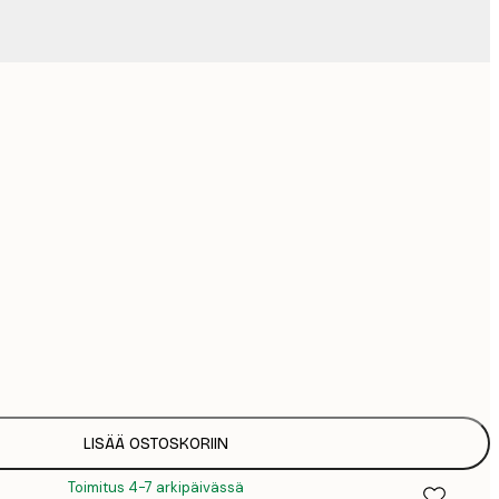
1
Ei kehystä
LISÄÄ OSTOSKORIIN
Toimitus 4-7 arkipäivässä