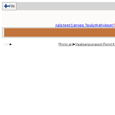
Skip
FIN
to
main
content.
Julisteet
Canvas Taulut
Kehykset
▸
▸
Photo art
Vaaleanpunaiset Pionit 