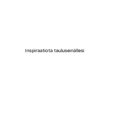
-30%*
New York City Juliste
Alkaen 9,07 €
12,95 €
Inspiraatiota tauluseinällesi