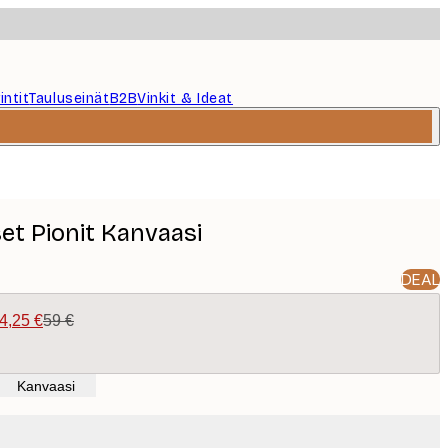
intit
Tauluseinät
B2B
Vinkit & Ideat
et Pionit Kanvaasi
DEAL
4,25 €
59 €
Kanvaasi