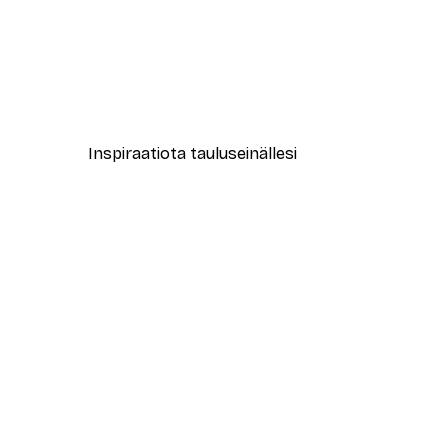
-40%*
Muotikatu Juliste
Alkaen 7,77 €
12,95 €
Inspiraatiota tauluseinällesi