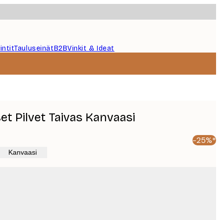
intit
Tauluseinät
B2B
Vinkit & Ideat
et Pilvet Taivas Kanvaasi
-25%*
Kanvaasi