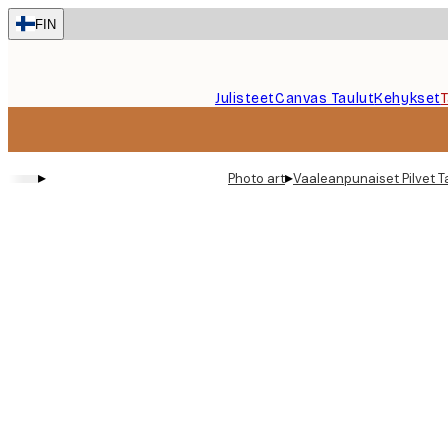
Skip
FIN
to
main
content.
Julisteet
Canvas Taulut
Kehykset
▸
▸
Photo art
Vaaleanpunaiset Pilvet T