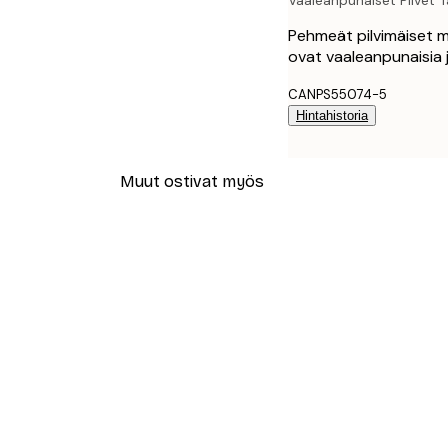
Vaaleanpunaiset Pilvet T
Pehmeät pilvimäiset m
ovat vaaleanpunaisia j
CANPS55074-5
Hintahistoria
Muut ostivat myös