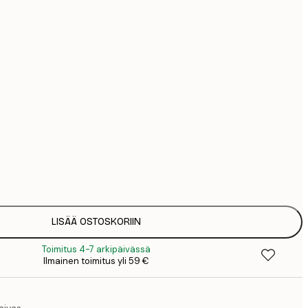
44
74
126
Ei kehystä
LISÄÄ OSTOSKORIIN
Toimitus 4-7 arkipäivässä
Ilmainen toimitus yli 59 €