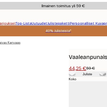
Ilmainen toimitus yli 59 €
Tarjoukset
Top-Lista
Uutuudet
Julistepaketti
Persoonalliset Kuvapr
40% Julisteista*
aivas Kanvaasi
Vaaleanpunais
44,25 €
59 €
Juliste
Koko