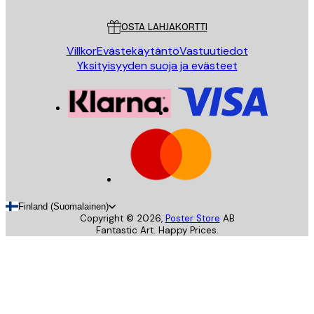
Asiakaspalvelu
OSTA LAHJAKORTTI
Villkor
Evästekäytäntö
Vastuutiedot
Yksityisyyden suoja ja evästeet
Finland (Suomalainen)
Copyright ©
2026
,
Poster Store
AB
Fantastic Art. Happy Prices.