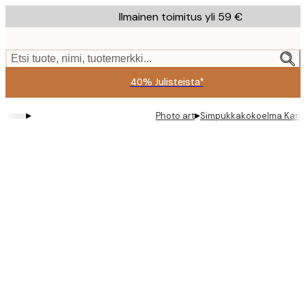
Skip
Ilmainen toimitus yli 59 €
to
main
content.
Etsi tuote, nimi, tuotemerkki...
40% Julisteista*
▸
▸
Photo art
Simpukkakokoelma Kanv
Product