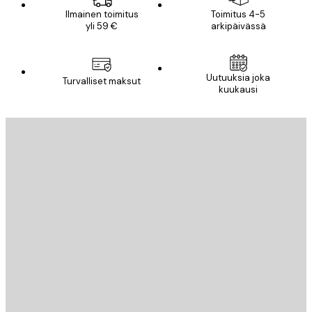
Ilmainen toimitus
Toimitus 4-5
yli 59 €
arkipäivässä
Uutuuksia joka
Turvalliset maksut
kuukausi
Sähköposti
LÄHETÄ
Store
Poster Store