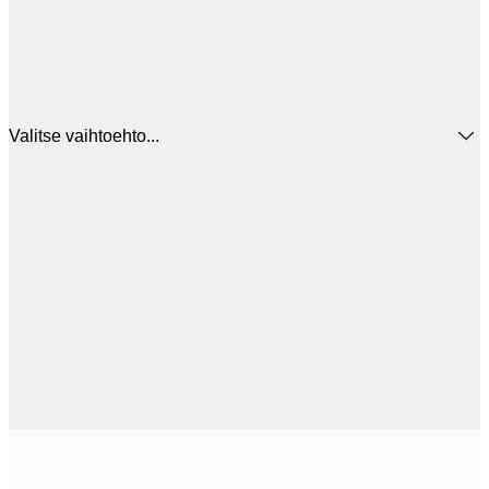
Valitse vaihtoehto...
44
30x40 cm