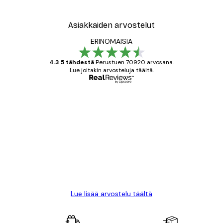
Alkaen 7,77 €
12,95 €
Asiakkaiden arvostelut
ERINOMAISIA
4.3 5 tähdestä
Perustuen 70920 arvosana.
Lue joitakin arvosteluja täältä.
Varmennettu ostaja
asiakkaiden
arvostelut
All good alweys
18 touko
Mika S
Lue lisää arvostelu täältä