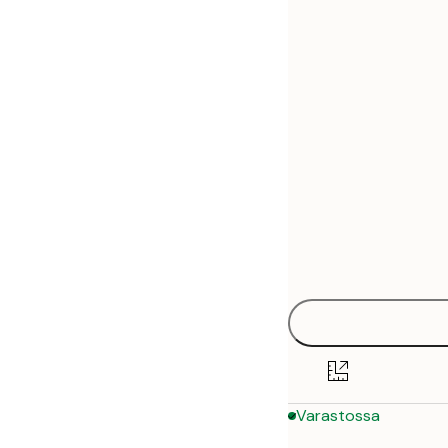
30x40 cm
50x70 cm
70x100 cm
Varastossa