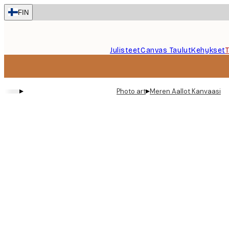
Skip
FIN
to
main
content.
Julisteet
Canvas Taulut
Kehykset
▸
▸
Photo art
Meren Aallot Kanvaasi