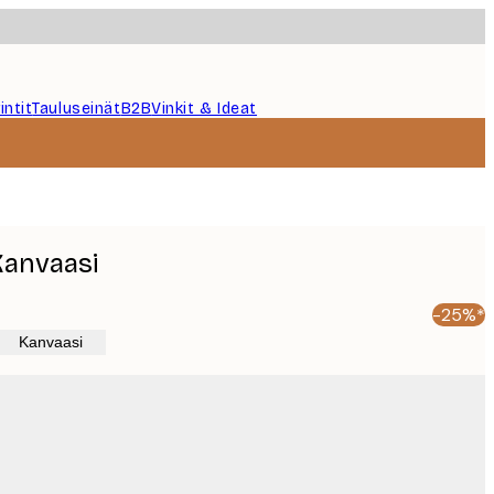
intit
Tauluseinät
B2B
Vinkit & Ideat
Kanvaasi
-25%*
Kanvaasi