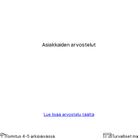
-40%*
Muotikatu Juliste
Alkaen 7,77 €
12,95 €
Asiakkaiden arvostelut
Lue lisää arvostelu täältä
Toimitus 4-5 arkipäivässä
Turvalliset m