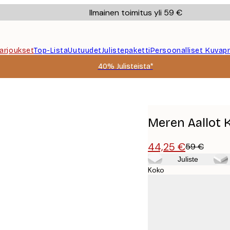
Ilmainen toimitus yli 59 €
Tarjoukset
Top-Lista
Uutuudet
Julistepaketti
Persoonalliset Kuvapr
40% Julisteista*
Meren Aallot 
44,25 €
59 €
Juliste
Koko