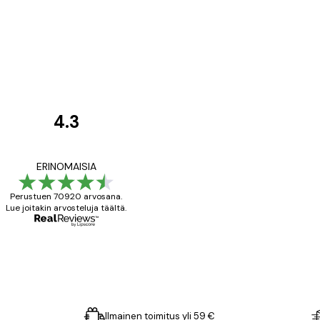
4.3
asiakkaiden
arvostelut
All good alweys
ERINOMAISIA
Perustuen 70920 arvosana.
Lue joitakin arvosteluja täältä.
18 touko
Mika S
Ilmainen toimitus yli 59 €