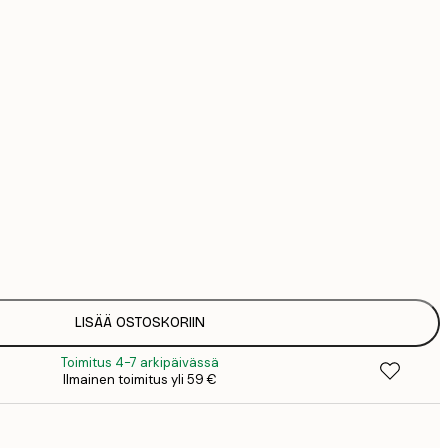
44
74
126
Ei kehystä
LISÄÄ OSTOSKORIIN
Toimitus 4-7 arkipäivässä
Ilmainen toimitus yli 59 €