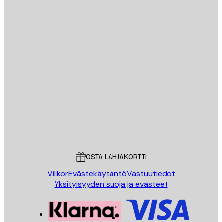
Sähköposti
LÄHETÄ
Store
Poster Store
Asiakaspalvelu
OSTA LAHJAKORTTI
Villkor
Evästekäytäntö
Vastuutiedot
Yksityisyyden suoja ja evästeet