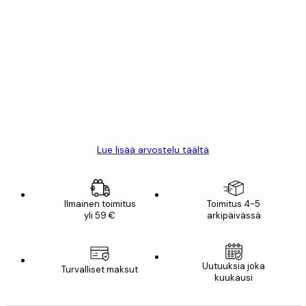
Varmennettu ostaja
asiakkaiden
arvostelut
All good alweys
18 touko
Mika S
Lue lisää arvostelu täältä
Ilmainen toimitus
Toimitus 4-5
yli 59 €
arkipäivässä
Uutuuksia joka
Turvalliset maksut
kuukausi