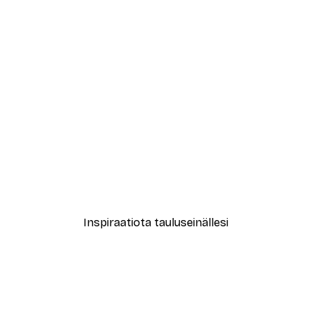
-30%*
le No2 Juliste
New York City Juliste
Alkaen 9,07 €
12,95 €
Inspiraatiota tauluseinällesi