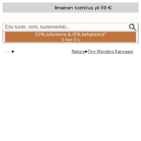
Skip
Ilmainen toimitus yli 59 €
to
main
content.
Etsi tuote, nimi, tuotemerkki...
30% julisteista & 15% kehyksistä*
0 min
0 s
Voimassa
asti:
▸
▸
Nature
Tiny Wonders Kanvaasi
2026-
08-
06