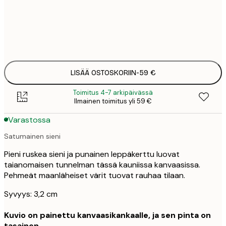
Ei kehystä
LISÄÄ OSTOSKORIIN
-
59 €
Toimitus 4-7 arkipäivässä
Ilmainen toimitus yli 59 €
Varastossa
Satumainen sieni
Pieni ruskea sieni ja punainen leppäkerttu luovat
taianomaisen tunnelman tässä kauniissa kanvaasissa.
Pehmeät maanläheiset värit tuovat rauhaa tilaan.
Syvyys: 3,2 cm
Kuvio on painettu kanvaasikankaalle, ja sen pinta on
tasainen.