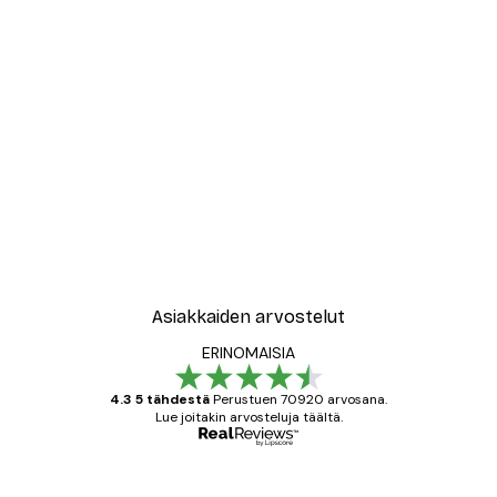
Asiakkaiden arvostelut
ERINOMAISIA
4.3 5 tähdestä
Perustuen 70920 arvosana.
Lue joitakin arvosteluja täältä.
Varmennettu ostaja
asiakkaiden