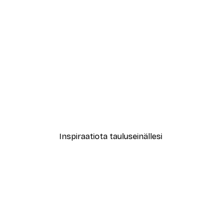
-40%*
le No2 Juliste
Muotikatu Juliste
Alkaen 7,77 €
12,95 €
Inspiraatiota tauluseinällesi