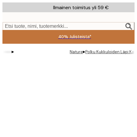
Skip
Ilmainen toimitus yli 59 €
to
main
content.
Etsi tuote, nimi, tuotemerkki...
40% Julisteista*
▸
▸
Nature
Polku Kukkuloiden Läpi Kan