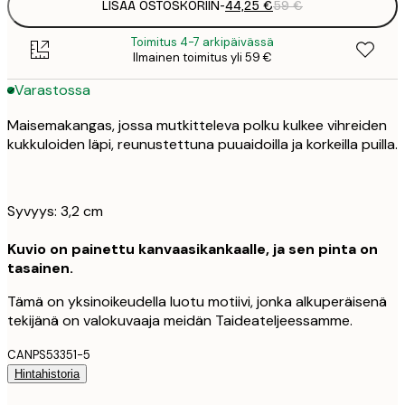
LISÄÄ OSTOSKORIIN
-
44,25 €
59 €
Toimitus 4-7 arkipäivässä
Ilmainen toimitus yli 59 €
Varastossa
Maisemakangas, jossa mutkitteleva polku kulkee vihreiden
kukkuloiden läpi, reunustettuna puuaidoilla ja korkeilla puilla.
Syvyys: 3,2 cm
Kuvio on painettu kanvaasikankaalle, ja sen pinta on
tasainen.
Tämä on yksinoikeudella luotu motiivi, jonka alkuperäisenä
tekijänä on valokuvaaja meidän Taideateljeessamme.
CANPS53351-5
Hintahistoria