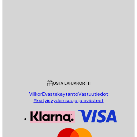
Sähköposti
LÄHETÄ
Store
Poster Store
Asiakaspalvelu
OSTA LAHJAKORTTI
Villkor
Evästekäytäntö
Vastuutiedot
Yksityisyyden suoja ja evästeet