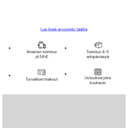
18 touko
Mika S
Lue lisää arvostelu täältä
Ilmainen toimitus
Toimitus 4-5
yli 59 €
arkipäivässä
Uutuuksia joka
Turvalliset maksut
kuukausi