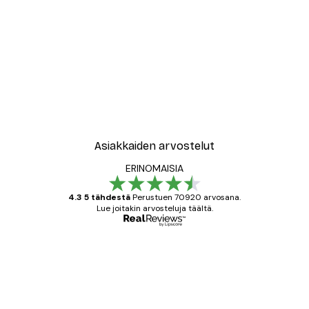
Asiakkaiden arvostelut
ERINOMAISIA
4.3 5 tähdestä
Perustuen 70920 arvosana.
Lue joitakin arvosteluja täältä.
Varmennettu ostaja
asiakkaiden
arvostelut
All good alweys