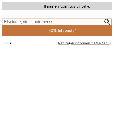
Skip
Ilmainen toimitus yli 59 €
to
main
content.
Etsi tuote, nimi, tuotemerkki...
40% Julisteista*
▸
▸
Nature
Aurinkoinen metsä Kanvaas