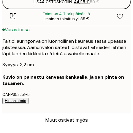
LISÄÄ OSTOSKORIIN
-
44,25 €
59 €
Toimitus 4-7 arkipäivässä
Ilmainen toimitus yli 59 €
Varastossa
Taltioi auringonvalon luonnollinen kauneus tässä upeassa
julisteessa. Aamunvalon säteet loistavat vihreiden lehtien
läpi, luoden kirkkaita säteitä usvaiselle maalle.
Syvyys: 3,2 cm
Kuvio on painettu kanvaasikankaalle, ja sen pinta on
tasainen.
CANPS53251-5
Hintahistoria
Muut ostivat myös