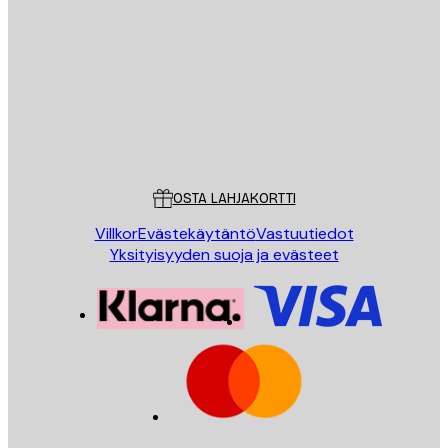
Sähköposti
LÄHETÄ
Store
Poster Store
Asiakaspalvelu
OSTA LAHJAKORTTI
Villkor
Evästekäytäntö
Vastuutiedot
Yksityisyyden suoja ja evästeet