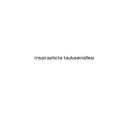
-40%*
le No2 Juliste
Muotikatu Juliste
Alkaen 7,77 €
12,95 €
Inspiraatiota tauluseinällesi