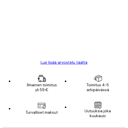
Varmennettu ostaja
asiakkaiden
arvostelut
All good alweys
18 touko
Mika S
Lue lisää arvostelu täältä
Ilmainen toimitus
Toimitus 4-5
yli 59 €
arkipäivässä
Uutuuksia joka
Turvalliset maksut
kuukausi