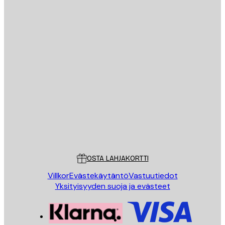
Sähköposti
LÄHETÄ
Store
Poster Store
Asiakaspalvelu
OSTA LAHJAKORTTI
Villkor
Evästekäytäntö
Vastuutiedot
Yksityisyyden suoja ja evästeet