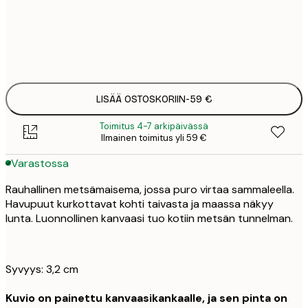
Ei kehystä
LISÄÄ OSTOSKORIIN
-
59 €
Toimitus 4-7 arkipäivässä
Ilmainen toimitus yli 59 €
Varastossa
Rauhallinen metsämaisema, jossa puro virtaa sammaleella.
Havupuut kurkottavat kohti taivasta ja maassa näkyy
lunta. Luonnollinen kanvaasi tuo kotiin metsän tunnelman.
Syvyys: 3,2 cm
Kuvio on painettu kanvaasikankaalle, ja sen pinta on