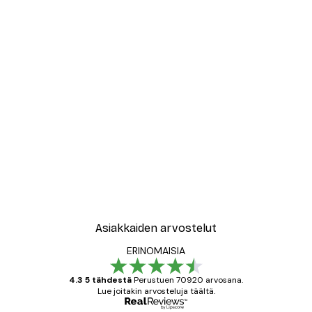
-30%*
New York City Juliste
Alkaen 9,07 €
12,95 €
Asiakkaiden arvostelut
ERINOMAISIA
4.3 5 tähdestä
Perustuen 70920 arvosana.
Lue joitakin arvosteluja täältä.