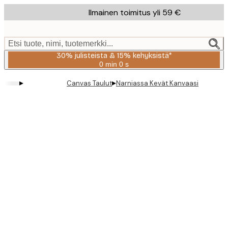
Skip
Ilmainen toimitus yli 59 €
to
main
content.
Etsi tuote, nimi, tuotemerkki...
30% julisteista & 15% kehyksistä*
0 min
0 s
Voimassa
asti:
▸
▸
Canvas Taulut
Narniassa Kevät Kanvaasi
2026-
08-
06