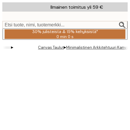
Skip
Ilmainen toimitus yli 59 €
to
main
content.
Etsi tuote, nimi, tuotemerkki...
30% julisteista & 15% kehyksistä*
0 min
0 s
Voimassa
asti:
▸
▸
Canvas Taulut
Minimalistinen Arkkitehtuuri Kanva
2026-
08-
06
Product