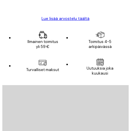
Mika S
Lue lisää arvostelu täältä
Ilmainen toimitus
Toimitus 4-5
yli 59 €
arkipäivässä
Uutuuksia joka
Turvalliset maksut
kuukausi
Sähköposti
LÄHETÄ