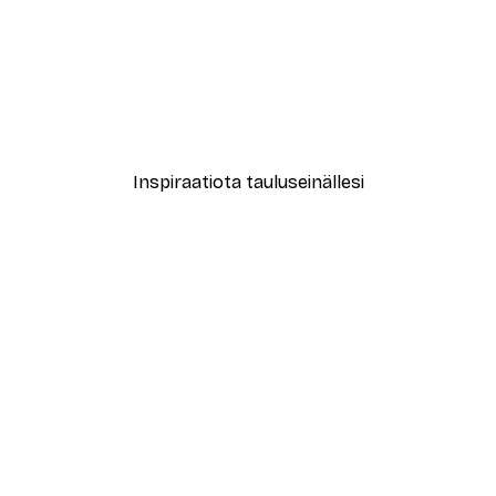
-30%*
le No2 Juliste
Muotikatu Juliste
Alkaen 9,07 €
12,95 €
Inspiraatiota tauluseinällesi