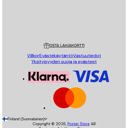
Store
Poster Store
Asiakaspalvelu
OSTA LAHJAKORTTI
Villkor
Evästekäytäntö
Vastuutiedot
Yksityisyyden suoja ja evästeet
Finland (Suomalainen)
Copyright ©
2026
,
Poster Store
AB