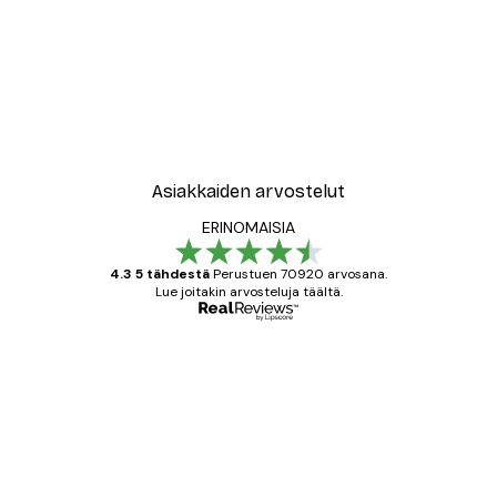
Asiakkaiden arvostelut
ERINOMAISIA
4.3 5 tähdestä
Perustuen 70920 arvosana.
Lue joitakin arvosteluja täältä.
Varmennettu ostaja
asiakkaiden
arvostelut
All good alweys
18 touko