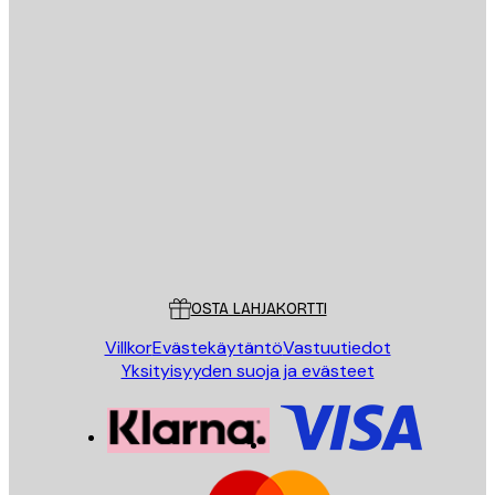
Sähköposti
LÄHETÄ
Store
Poster Store
Asiakaspalvelu
OSTA LAHJAKORTTI
Villkor
Evästekäytäntö
Vastuutiedot
Yksityisyyden suoja ja evästeet