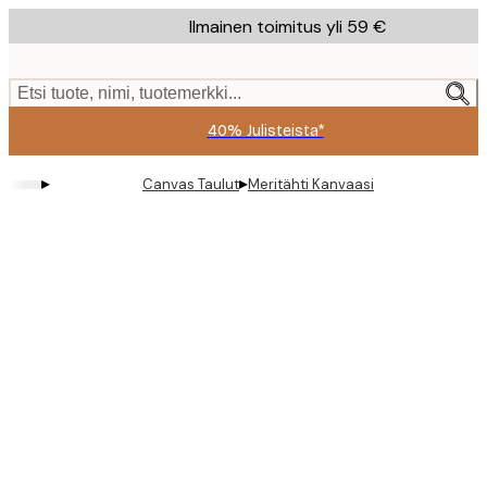
Skip
Ilmainen toimitus yli 59 €
to
main
content.
Etsi tuote, nimi, tuotemerkki...
40% Julisteista*
▸
▸
Canvas Taulut
Meritähti Kanvaasi