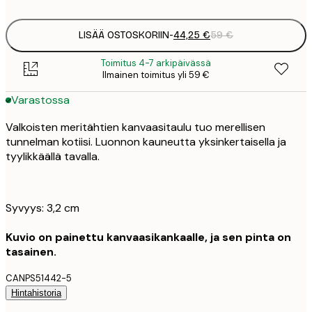
LISÄÄ OSTOSKORIIN
-
44,25 €
59 €
Toimitus 4-7 arkipäivässä
Ilmainen toimitus yli 59 €
Varastossa
Valkoisten meritähtien kanvaasitaulu tuo merellisen
tunnelman kotiisi. Luonnon kauneutta yksinkertaisella ja
tyylikkäällä tavalla.
Syvyys: 3,2 cm
Kuvio on painettu kanvaasikankaalle, ja sen pinta on
tasainen.
CANPS51442-5
Hintahistoria