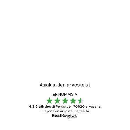
Asiakkaiden arvostelut
ERINOMAISIA
4.3 5 tähdestä
Perustuen 70920 arvosana.
Lue joitakin arvosteluja täältä.
Varmennettu ostaja