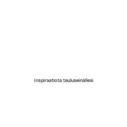
-40%*
le No2 Juliste
Muotikatu Juliste
Alkaen 7,77 €
12,95 €
Inspiraatiota tauluseinällesi