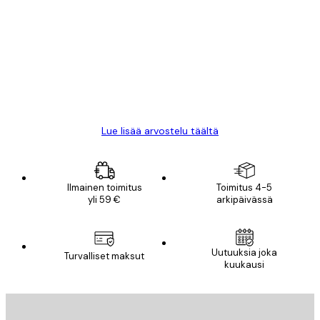
asiakkaiden
arvostelut
All good alweys
18 touko
Mika S
Lue lisää arvostelu täältä
Ilmainen toimitus
Toimitus 4-5
yli 59 €
arkipäivässä
Uutuuksia joka
Turvalliset maksut
kuukausi