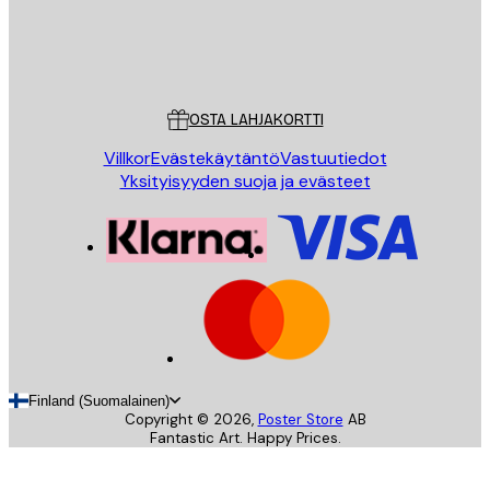
Store
Poster Store
Asiakaspalvelu
OSTA LAHJAKORTTI
Villkor
Evästekäytäntö
Vastuutiedot
Yksityisyyden suoja ja evästeet
Finland (Suomalainen)
Copyright ©
2026
,
Poster Store
AB
Fantastic Art. Happy Prices.