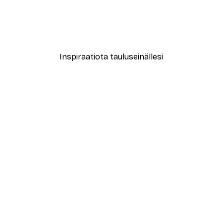
New York City Juliste
Alkaen 7,77 €
12,95 €
Inspiraatiota tauluseinällesi