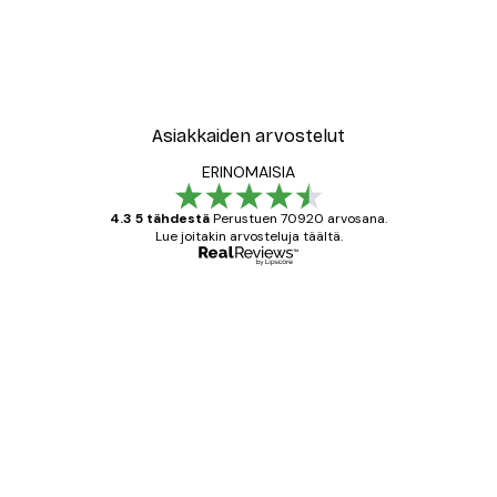
Asiakkaiden arvostelut
ERINOMAISIA
4.3 5 tähdestä
Perustuen 70920 arvosana.
Lue joitakin arvosteluja täältä.
Varmennettu ostaja
asiakkaiden
arvostelut
All good alweys
18 touko
Mika S