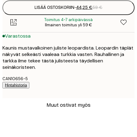
LISÄÄ OSTOSKORIIN
-
44,25 €
59 €
Toimitus 4-7 arkipäivässä
Ilmainen toimitus yli 59 €
Varastossa
Kaunis mustavalkoinen juliste leopardista. Leopardin täplät
näkyvät selkeästi vaaleaa turkkia vasten. Rauhallinen ja
tarkka ilme tekee tästä julisteesta täydellisen
seinäkoristeen.
CAN10656-5
Hintahistoria
Muut ostivat myös