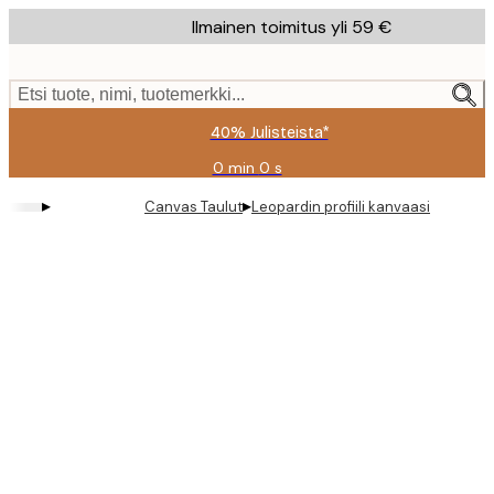
Skip
Ilmainen toimitus yli 59 €
to
main
content.
Etsi tuote, nimi, tuotemerkki...
40% Julisteista*
0 min
0 s
Voimassa
asti:
▸
▸
Canvas Taulut
Leopardin profiili kanvaasi
2026-
08-
09