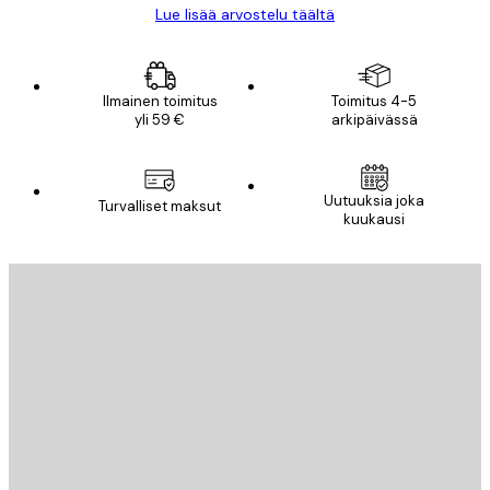
Lue lisää arvostelu täältä
Ilmainen toimitus
Toimitus 4-5
yli 59 €
arkipäivässä
Uutuuksia joka
Turvalliset maksut
kuukausi
Sähköposti
LÄHETÄ