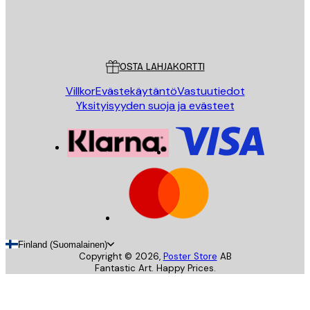
Store
Poster Store
Asiakaspalvelu
OSTA LAHJAKORTTI
Villkor
Evästekäytäntö
Vastuutiedot
Yksityisyyden suoja ja evästeet
Finland (Suomalainen)
Copyright ©
2026
,
Poster Store
AB
Fantastic Art. Happy Prices.