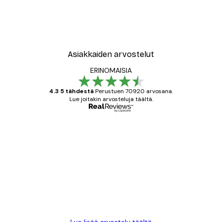
New York City Juliste
Alkaen 7,77 €
12,95 €
Asiakkaiden arvostelut
ERINOMAISIA
4.3 5 tähdestä
Perustuen 70920 arvosana.
Lue joitakin arvosteluja täältä.
Varmennettu ostaja
asiakkaiden
arvostelut
All good alweys
18 touko
Mika S
Lue lisää arvostelu täältä