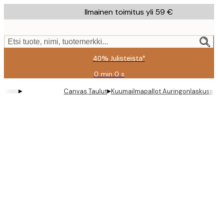
Skip
Ilmainen toimitus yli 59 €
to
main
content.
Etsi tuote, nimi, tuotemerkki...
40% Julisteista*
0 min
0 s
Voimassa
asti:
▸
▸
Canvas Taulut
Kuumailmapallot Auringonlaskussa
2026-
08-
09